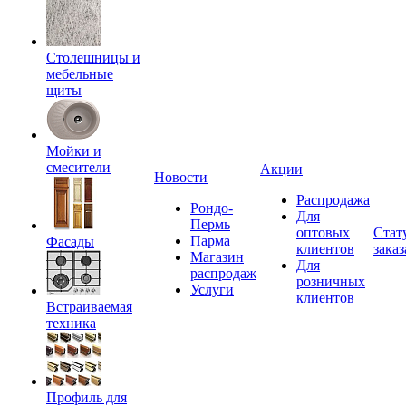
Столешницы и
мебельные
щиты
Мойки и
смесители
Акции
Новости
Распродажа
Рондо-
Для
Пермь
оптовых
Стат
Парма
Фасады
клиентов
заказ
Магазин
Для
распродаж
розничных
Услуги
клиентов
Встраиваемая
техника
Профиль для