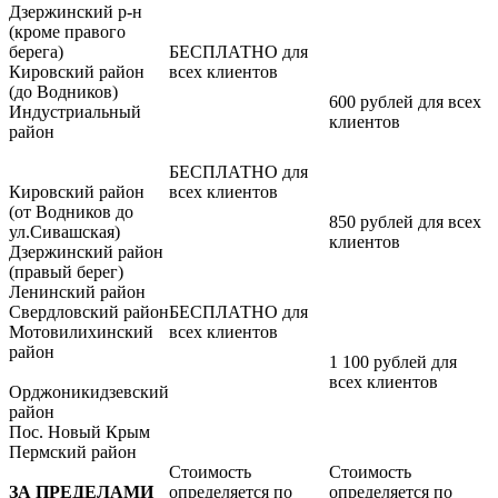
Дзержинский р-н
(кроме правого
берега)
БЕСПЛАТНО для
Кировский район
всех клиентов
(до Водников)
600 рублей для всех
Индустриальный
клиентов
район
БЕСПЛАТНО для
Кировский район
всех клиентов
(от Водников до
850 рублей для всех
ул.Сивашская)
клиентов
Дзержинский район
(правый берег)
Ленинский район
Свердловский район
БЕСПЛАТНО для
Мотовилихинский
всех клиентов
район
1 100 рублей для
всех клиентов
Орджоникидзевский
район
Пос. Новый Крым
Пермский район
Стоимость
Стоимость
ЗА ПРЕДЕЛАМИ
определяется по
определяется по