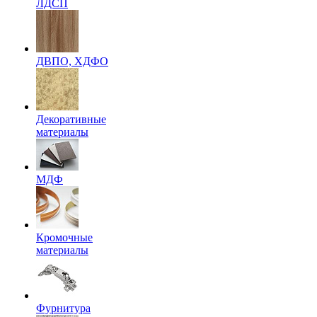
ЛДСП
ДВПО, ХДФО
Декоративные
материалы
МДФ
Кромочные
материалы
Фурнитура