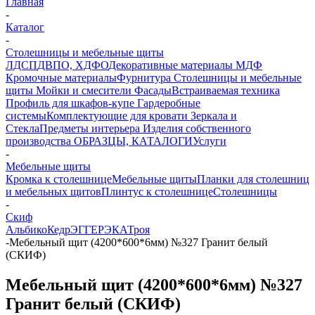
Главная
-
Каталог
-
Столешницы и мебельные щиты
ЛДСП
ДВПО, ХДФО
Декоративные материалы
МДФ
Кромочные материалы
Фурнитура
Столешницы и мебельные
щиты
Мойки и смесители
Фасады
Встраиваемая техника
Профиль для шкафов-купе
Гардеробные
системы
Комплектующие для кровати
Зеркала и
Стекла
Предметы интерьера
Изделия собственного
производства
ОБРАЗЦЫ, КАТАЛОГИ
Услуги
-
Мебельные щиты
Кромка к столешнице
Мебельные щиты
Планки для столешниц
и мебельных щитов
Плинтус к столешнице
Столешницы
-
Скиф
Альбико
Кедр
ЭГГЕР
ЭКА
Троя
-
Мебельный щит (4200*600*6мм) №327 Гранит белый
(СКИФ)
Мебельный щит (4200*600*6мм) №327
Гранит белый (СКИФ)