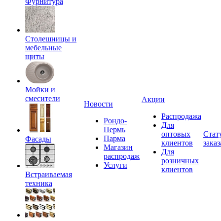
Фурнитура
Столешницы и
мебельные
щиты
Мойки и
смесители
Акции
Новости
Распродажа
Рондо-
Для
Пермь
оптовых
Стат
Парма
Фасады
клиентов
заказ
Магазин
Для
распродаж
розничных
Услуги
клиентов
Встраиваемая
техника