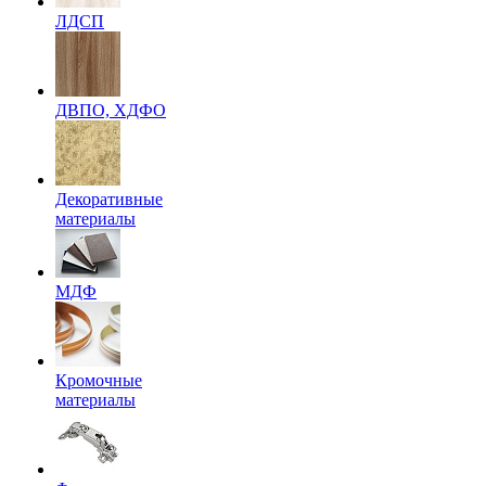
ЛДСП
ДВПО, ХДФО
Декоративные
материалы
МДФ
Кромочные
материалы