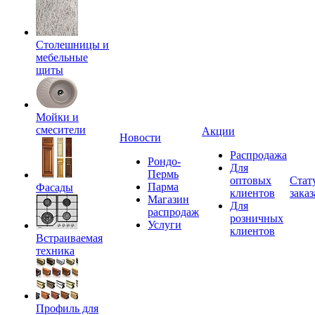
Столешницы и
мебельные
щиты
Мойки и
смесители
Акции
Новости
Распродажа
Рондо-
Для
Пермь
оптовых
Стат
Парма
Фасады
клиентов
заказ
Магазин
Для
распродаж
розничных
Услуги
клиентов
Встраиваемая
техника
Профиль для