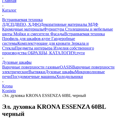
Главная
-
Каталог
-
Встраиваемая техника
ЛДСП
ДВПО, ХДФО
Декоративные материалы
МДФ
Кромочные материалы
Фурнитура
Столешницы и мебельные
щиты
Мойки и смесители
Фасады
Встраиваемая техника
Профиль для шкафов-купе
Гардеробные
системы
Комплектующие для кровати
Зеркала и
Стекла
Предметы интерьера
Изделия собственного
производства
ОБРАЗЦЫ, КАТАЛОГИ
Услуги
-
Духовые шкафы
Варочные поверхности газовые
OASIS
Варочные поверхности
электрические
Вытяжки
Духовые шкафы
Микроволновые
печи
Посудомоечные машины
Холодильники
-
Krona
Konigin
-
Эл. духовка KRONA ESSENZA 60BL черный
Эл. духовка KRONA ESSENZA 60BL
черный