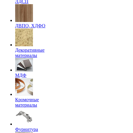
ЛДСП
ДВПО, ХДФО
Декоративные
материалы
МДФ
Кромочные
материалы
Фурнитура