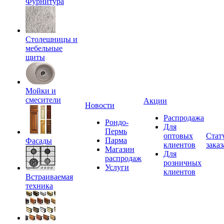
Фурнитура
Столешницы и
мебельные
щиты
Мойки и
смесители
Акции
Новости
Распродажа
Рондо-
Для
Пермь
оптовых
Стат
Парма
Фасады
клиентов
заказ
Магазин
Для
распродаж
розничных
Услуги
клиентов
Встраиваемая
техника