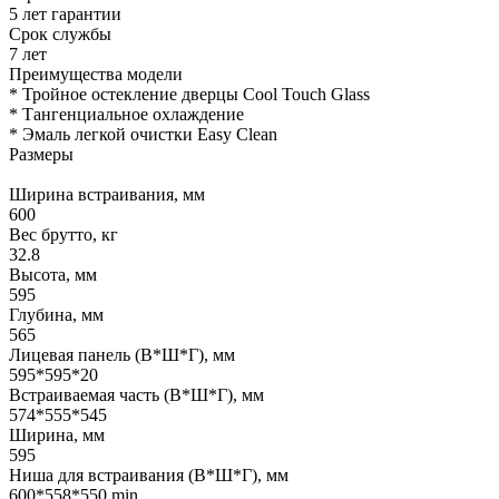
5 лет гарантии
Срок службы
7 лет
Преимущества модели
* Тройное остекление дверцы Cool Touch Glass
* Тангенциальное охлаждение
* Эмаль легкой очистки Easy Clean
Размеры
Ширина встраивания, мм
600
Вес брутто, кг
32.8
Высота, мм
595
Глубина, мм
565
Лицевая панель (В*Ш*Г), мм
595*595*20
Встраиваемая часть (В*Ш*Г), мм
574*555*545
Ширина, мм
595
Ниша для встраивания (В*Ш*Г), мм
600*558*550 min