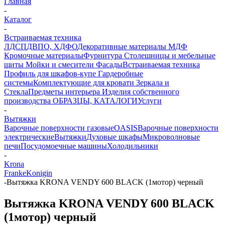
Главная
-
Каталог
-
Встраиваемая техника
ЛДСП
ДВПО, ХДФО
Декоративные материалы
МДФ
Кромочные материалы
Фурнитура
Столешницы и мебельные
щиты
Мойки и смесители
Фасады
Встраиваемая техника
Профиль для шкафов-купе
Гардеробные
системы
Комплектующие для кровати
Зеркала и
Стекла
Предметы интерьера
Изделия собственного
производства
ОБРАЗЦЫ, КАТАЛОГИ
Услуги
-
Вытяжки
Варочные поверхности газовые
OASIS
Варочные поверхности
электрические
Вытяжки
Духовые шкафы
Микроволновые
печи
Посудомоечные машины
Холодильники
-
Krona
Franke
Konigin
-
Вытяжка KRONA VENDY 600 BLACK (1мотор) черный
Вытяжка KRONA VENDY 600 BLACK
(1мотор) черный