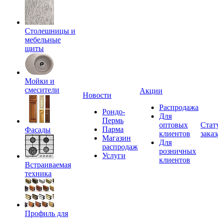
Столешницы и
мебельные
щиты
Мойки и
смесители
Акции
Новости
Распродажа
Рондо-
Для
Пермь
оптовых
Стат
Парма
Фасады
клиентов
заказ
Магазин
Для
распродаж
розничных
Услуги
клиентов
Встраиваемая
техника
Профиль для