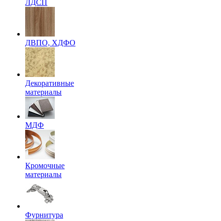
ЛДСП
ДВПО, ХДФО
Декоративные
материалы
МДФ
Кромочные
материалы
Фурнитура