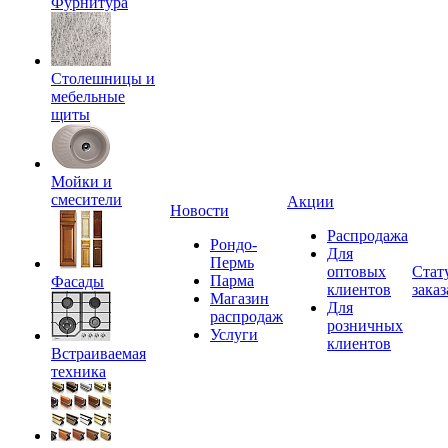
Фурнитура
Столешницы и
мебельные
щиты
Мойки и
смесители
Акции
Новости
Распродажа
Рондо-
Для
Пермь
оптовых
Стат
Парма
Фасады
клиентов
заказ
Магазин
Для
распродаж
розничных
Услуги
клиентов
Встраиваемая
техника