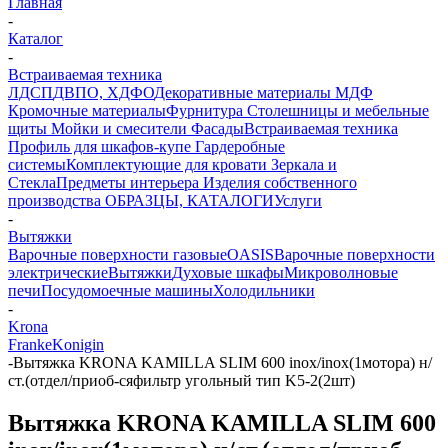
Главная
-
Каталог
-
Встраиваемая техника
ЛДСП
ДВПО, ХДФО
Декоративные материалы
МДФ
Кромочные материалы
Фурнитура
Столешницы и мебельные
щиты
Мойки и смесители
Фасады
Встраиваемая техника
Профиль для шкафов-купе
Гардеробные
системы
Комплектующие для кровати
Зеркала и
Стекла
Предметы интерьера
Изделия собственного
производства
ОБРАЗЦЫ, КАТАЛОГИ
Услуги
-
Вытяжки
Варочные поверхности газовые
OASIS
Варочные поверхности
электрические
Вытяжки
Духовые шкафы
Микроволновые
печи
Посудомоечные машины
Холодильники
-
Krona
Franke
Konigin
-
Вытяжка KRONA KAMILLA SLIM 600 inox/inox(1мотора) н/
ст.(отдел/приоб-сяфильтр угольный тип K5-2(2шт)
Вытяжка KRONA KAMILLA SLIM 600