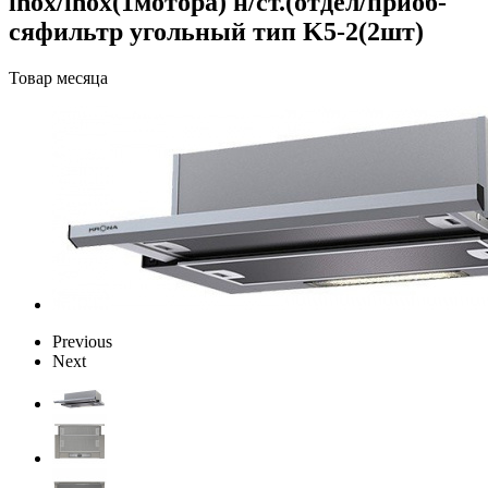
inox/inox(1мотора) н/ст.(отдел/приоб-
сяфильтр угольный тип K5-2(2шт)
Товар месяца
Previous
Next