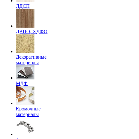
ЛДСП
ДВПО, ХДФО
Декоративные
материалы
МДФ
Кромочные
материалы