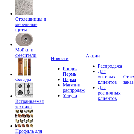
Столешницы и
мебельные
щиты
Мойки и
смесители
Акции
Новости
Распродажа
Рондо-
Для
Пермь
оптовых
Стат
Парма
Фасады
клиентов
заказ
Магазин
Для
распродаж
розничных
Услуги
клиентов
Встраиваемая
техника
Профиль для