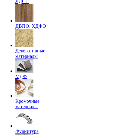
ЛДСП
ДВПО, ХДФО
Декоративные
материалы
МДФ
Кромочные
материалы
Фурнитура