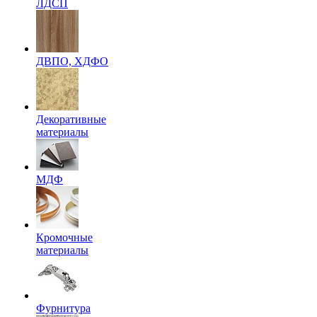
ЛДСП
ДВПО, ХДФО
Декоративные
материалы
МДФ
Кромочные
материалы
Фурнитура