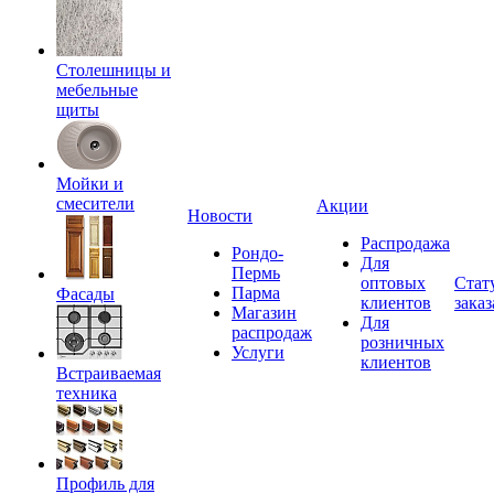
Столешницы и
мебельные
щиты
Мойки и
смесители
Акции
Новости
Распродажа
Рондо-
Для
Пермь
оптовых
Стат
Парма
Фасады
клиентов
заказ
Магазин
Для
распродаж
розничных
Услуги
клиентов
Встраиваемая
техника
Профиль для