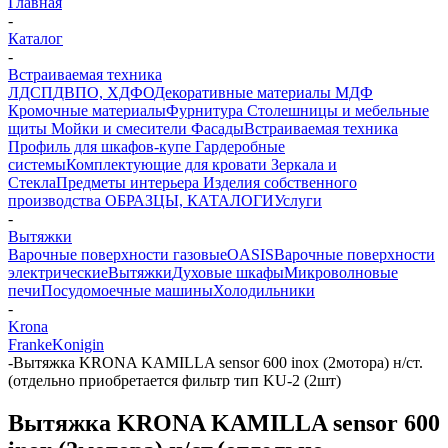
Главная
-
Каталог
-
Встраиваемая техника
ЛДСП
ДВПО, ХДФО
Декоративные материалы
МДФ
Кромочные материалы
Фурнитура
Столешницы и мебельные
щиты
Мойки и смесители
Фасады
Встраиваемая техника
Профиль для шкафов-купе
Гардеробные
системы
Комплектующие для кровати
Зеркала и
Стекла
Предметы интерьера
Изделия собственного
производства
ОБРАЗЦЫ, КАТАЛОГИ
Услуги
-
Вытяжки
Варочные поверхности газовые
OASIS
Варочные поверхности
электрические
Вытяжки
Духовые шкафы
Микроволновые
печи
Посудомоечные машины
Холодильники
-
Krona
Franke
Konigin
-
Вытяжка KRONA KAMILLA sensor 600 inox (2мотора) н/ст.
(отдельно приобретается фильтр тип KU-2 (2шт)
Вытяжка KRONA KAMILLA sensor 600