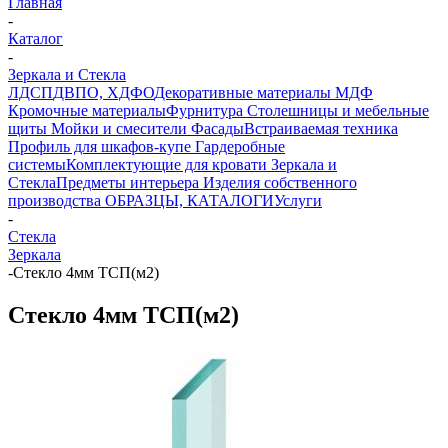
Главная
-
Каталог
-
Зеркала и Стекла
ЛДСП
ДВПО, ХДФО
Декоративные материалы
МДФ
Кромочные материалы
Фурнитура
Столешницы и мебельные
щиты
Мойки и смесители
Фасады
Встраиваемая техника
Профиль для шкафов-купе
Гардеробные
системы
Комплектующие для кровати
Зеркала и
Стекла
Предметы интерьера
Изделия собственного
производства
ОБРАЗЦЫ, КАТАЛОГИ
Услуги
-
Стекла
Зеркала
-
Стекло 4мм ТСП(м2)
Стекло 4мм ТСП(м2)