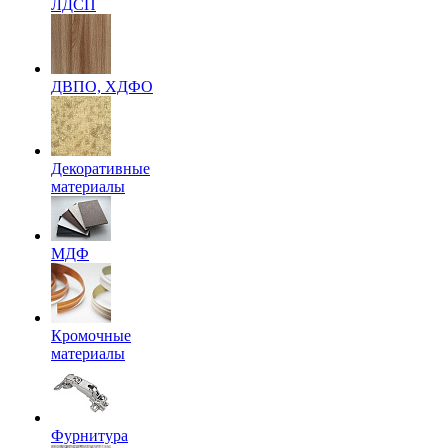
ЛДСП
ДВПО, ХДФО
Декоративные
материалы
МДФ
Кромочные
материалы
Фурнитура