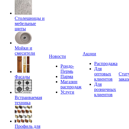
Столешницы и
мебельные
щиты
Мойки и
смесители
Акции
Новости
Распродажа
Рондо-
Для
Пермь
оптовых
Стат
Парма
Фасады
клиентов
заказ
Магазин
Для
распродаж
розничных
Услуги
клиентов
Встраиваемая
техника
Профиль для