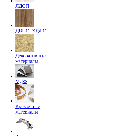
ЛДСП
ДВПО, ХДФО
Декоративные
материалы
МДФ
Кромочные
материалы