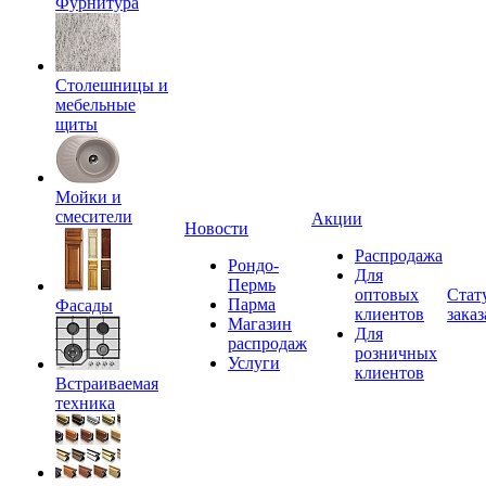
Фурнитура
Столешницы и
мебельные
щиты
Мойки и
смесители
Акции
Новости
Распродажа
Рондо-
Для
Пермь
оптовых
Стат
Парма
Фасады
клиентов
заказ
Магазин
Для
распродаж
розничных
Услуги
клиентов
Встраиваемая
техника