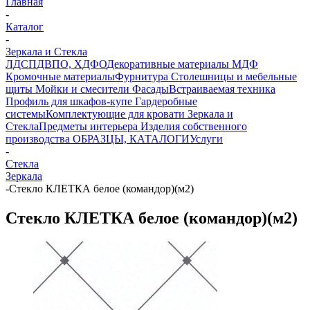
Главная
-
Каталог
-
Зеркала и Стекла
ЛДСП
ДВПО, ХДФО
Декоративные материалы
МДФ
Кромочные материалы
Фурнитура
Столешницы и мебельные
щиты
Мойки и смесители
Фасады
Встраиваемая техника
Профиль для шкафов-купе
Гардеробные
системы
Комплектующие для кровати
Зеркала и
Стекла
Предметы интерьера
Изделия собственного
производства
ОБРАЗЦЫ, КАТАЛОГИ
Услуги
-
Стекла
Зеркала
-
Стекло КЛЕТКА белое (командор)(м2)
Стекло КЛЕТКА белое (командор)(м2)