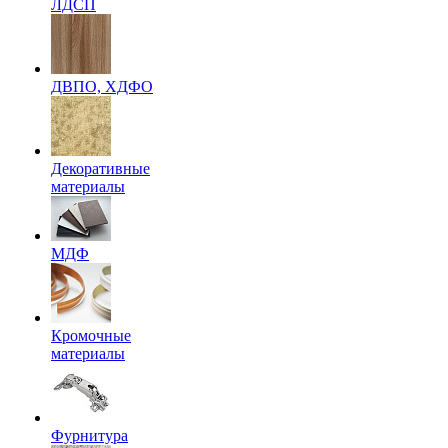
ЛДСП
ДВПО, ХДФО
Декоративные
материалы
МДФ
Кромочные
материалы
Фурнитура