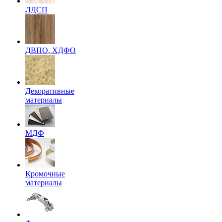
ЛДСП
ДВПО, ХДФО
Декоративные
материалы
МДФ
Кромочные
материалы