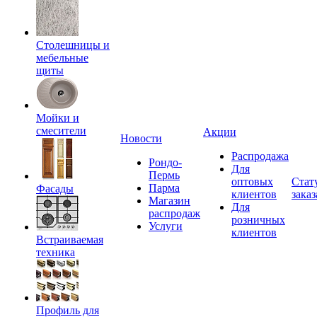
Столешницы и
мебельные
щиты
Мойки и
смесители
Акции
Новости
Распродажа
Рондо-
Для
Пермь
оптовых
Стат
Парма
Фасады
клиентов
заказ
Магазин
Для
распродаж
розничных
Услуги
клиентов
Встраиваемая
техника
Профиль для