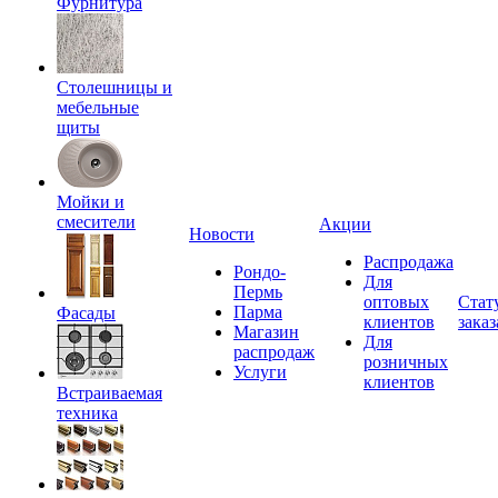
Фурнитура
Столешницы и
мебельные
щиты
Мойки и
смесители
Акции
Новости
Распродажа
Рондо-
Для
Пермь
оптовых
Стат
Парма
Фасады
клиентов
заказ
Магазин
Для
распродаж
розничных
Услуги
клиентов
Встраиваемая
техника