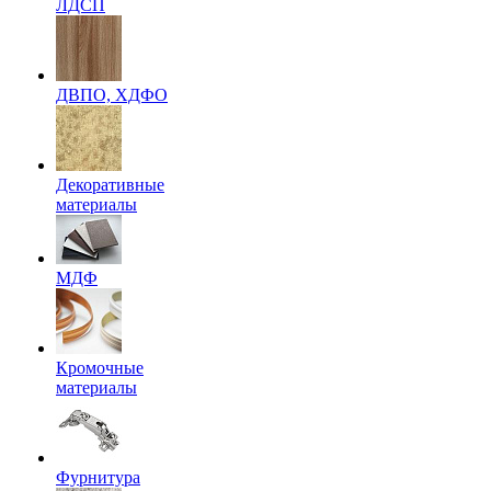
ЛДСП
ДВПО, ХДФО
Декоративные
материалы
МДФ
Кромочные
материалы
Фурнитура