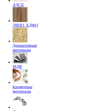
ЛДСП
ДВПО, ХДФО
Декоративные
материалы
МДФ
Кромочные
материалы