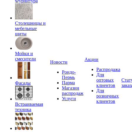
Фурнитура
Столешницы и
мебельные
щиты
Мойки и
смесители
Акции
Новости
Распродажа
Рондо-
Для
Пермь
оптовых
Стат
Парма
Фасады
клиентов
заказ
Магазин
Для
распродаж
розничных
Услуги
клиентов
Встраиваемая
техника