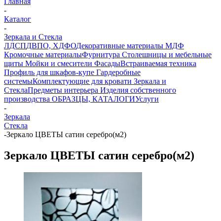
Главная
-
Каталог
-
Зеркала и Стекла
ЛДСП
ДВПО, ХДФО
Декоративные материалы
МДФ
Кромочные материалы
Фурнитура
Столешницы и мебельные
щиты
Мойки и смесители
Фасады
Встраиваемая техника
Профиль для шкафов-купе
Гардеробные
системы
Комплектующие для кровати
Зеркала и
Стекла
Предметы интерьера
Изделия собственного
производства
ОБРАЗЦЫ, КАТАЛОГИ
Услуги
-
Зеркала
Стекла
-
Зеркало ЦВЕТЫ сатин серебро(м2)
Зеркало ЦВЕТЫ сатин серебро(м2)