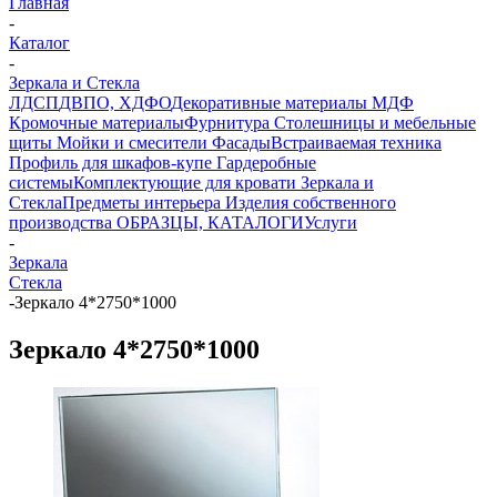
Главная
-
Каталог
-
Зеркала и Стекла
ЛДСП
ДВПО, ХДФО
Декоративные материалы
МДФ
Кромочные материалы
Фурнитура
Столешницы и мебельные
щиты
Мойки и смесители
Фасады
Встраиваемая техника
Профиль для шкафов-купе
Гардеробные
системы
Комплектующие для кровати
Зеркала и
Стекла
Предметы интерьера
Изделия собственного
производства
ОБРАЗЦЫ, КАТАЛОГИ
Услуги
-
Зеркала
Стекла
-
Зеркало 4*2750*1000
Зеркало 4*2750*1000