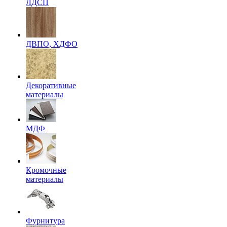
ЛДСП
ДВПО, ХДФО
Декоративные
материалы
МДФ
Кромочные
материалы
Фурнитура