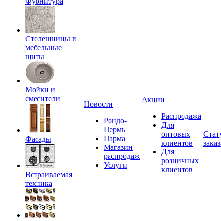
Фурнитура
Столешницы и
мебельные
щиты
Мойки и
смесители
Акции
Новости
Распродажа
Рондо-
Для
Пермь
оптовых
Стат
Парма
Фасады
клиентов
заказ
Магазин
Для
распродаж
розничных
Услуги
клиентов
Встраиваемая
техника