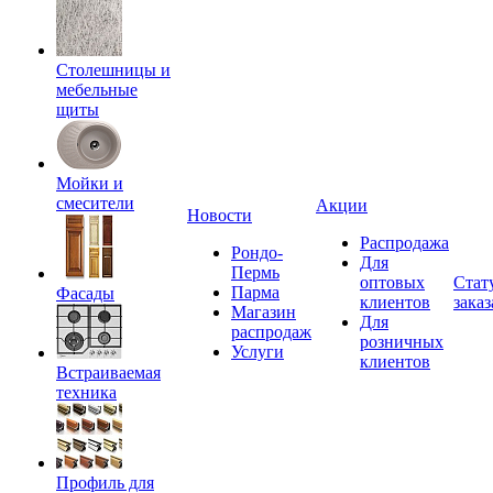
Столешницы и
мебельные
щиты
Мойки и
смесители
Акции
Новости
Распродажа
Рондо-
Для
Пермь
оптовых
Стат
Парма
Фасады
клиентов
заказ
Магазин
Для
распродаж
розничных
Услуги
клиентов
Встраиваемая
техника
Профиль для