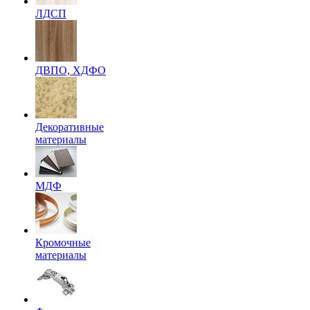
ЛДСП
ДВПО, ХДФО
Декоративные
материалы
МДФ
Кромочные
материалы