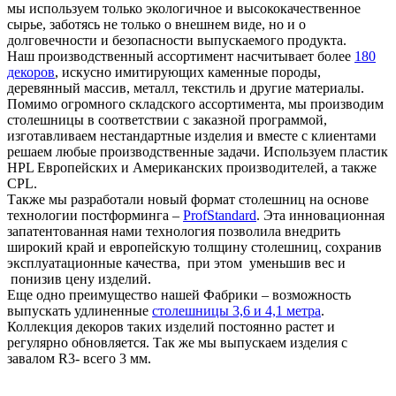
мы используем только экологичное и высококачественное
сырье, заботясь не только о внешнем виде, но и о
долговечности и безопасности выпускаемого продукта.
Наш производственный ассортимент насчитывает более
180
декоров
, искусно имитирующих каменные породы,
деревянный массив, металл, текстиль и другие материалы.
Помимо огромного складского ассортимента, мы производим
столешницы в соответствии с заказной программой,
изготавливаем нестандартные изделия и вместе с клиентами
решаем любые производственные задачи. Используем пластик
HPL Европейских и Американских производителей, а также
CPL.
Также мы разработали новый формат столешниц на основе
технологии постформинга –
ProfStandard
. Эта инновационная
запатентованная нами технология позволила внедрить
широкий край и европейскую толщину столешниц, сохранив
эксплуатационные качества, при этом уменьшив вес и
понизив цену изделий.
Еще одно преимущество нашей Фабрики – возможность
выпускать удлиненные
столешницы 3,6 и 4,1 метра
.
Коллекция декоров таких изделий постоянно растет и
регулярно обновляется. Так же мы выпускаем изделия с
завалом R3- всего 3 мм.