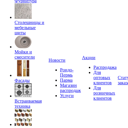
Фурнитура
Столешницы и
мебельные
щиты
Мойки и
смесители
Акции
Новости
Распродажа
Рондо-
Для
Пермь
оптовых
Стат
Парма
Фасады
клиентов
заказ
Магазин
Для
распродаж
розничных
Услуги
клиентов
Встраиваемая
техника