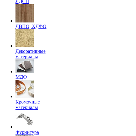
ЛДСП
ДВПО, ХДФО
Декоративные
материалы
МДФ
Кромочные
материалы
Фурнитура