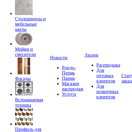
Столешницы и
мебельные
щиты
Мойки и
смесители
Акции
Новости
Распродажа
Рондо-
Для
Пермь
оптовых
Стат
Парма
Фасады
клиентов
заказ
Магазин
Для
распродаж
розничных
Услуги
клиентов
Встраиваемая
техника
Профиль для