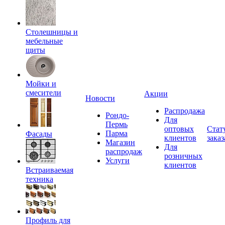
Столешницы и
мебельные
щиты
Мойки и
смесители
Акции
Новости
Распродажа
Рондо-
Для
Пермь
оптовых
Стат
Парма
Фасады
клиентов
заказ
Магазин
Для
распродаж
розничных
Услуги
клиентов
Встраиваемая
техника
Профиль для