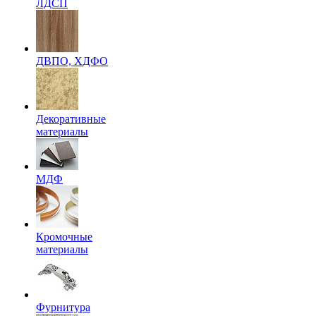
ЛДСП
ДВПО, ХДФО
Декоративные
материалы
МДФ
Кромочные
материалы
Фурнитура