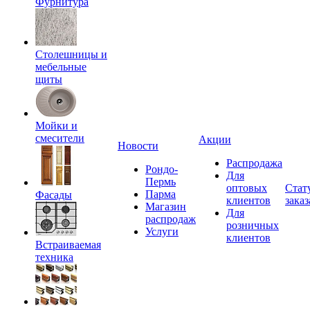
Фурнитура
Столешницы и
мебельные
щиты
Мойки и
смесители
Акции
Новости
Распродажа
Рондо-
Для
Пермь
оптовых
Стат
Парма
Фасады
клиентов
заказ
Магазин
Для
распродаж
розничных
Услуги
клиентов
Встраиваемая
техника