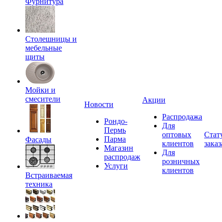
Фурнитура
Столешницы и
мебельные
щиты
Мойки и
смесители
Акции
Новости
Распродажа
Рондо-
Для
Пермь
оптовых
Стат
Парма
Фасады
клиентов
заказ
Магазин
Для
распродаж
розничных
Услуги
клиентов
Встраиваемая
техника