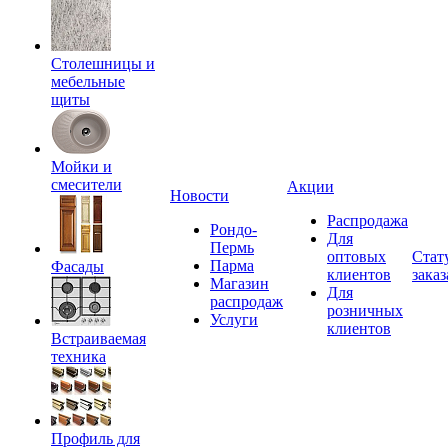
Столешницы и
мебельные
щиты
Мойки и
смесители
Акции
Новости
Распродажа
Рондо-
Для
Пермь
оптовых
Стат
Парма
Фасады
клиентов
заказ
Магазин
Для
распродаж
розничных
Услуги
клиентов
Встраиваемая
техника
Профиль для