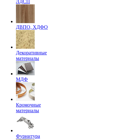
ЛДСП
ДВПО, ХДФО
Декоративные
материалы
МДФ
Кромочные
материалы
Фурнитура