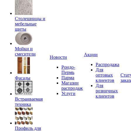
Столешницы и
мебельные
щиты
Мойки и
смесители
Акции
Новости
Распродажа
Рондо-
Для
Пермь
оптовых
Стат
Парма
Фасады
клиентов
заказ
Магазин
Для
распродаж
розничных
Услуги
клиентов
Встраиваемая
техника
Профиль для