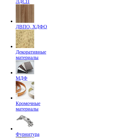
ЛДСП
ДВПО, ХДФО
Декоративные
материалы
МДФ
Кромочные
материалы
Фурнитура