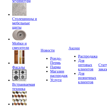
Фурнитура
Столешницы и
мебельные
щиты
Мойки и
смесители
Акции
Новости
Распродажа
Рондо-
Для
Пермь
оптовых
Стат
Парма
Фасады
клиентов
заказ
Магазин
Для
распродаж
розничных
Услуги
клиентов
Встраиваемая
техника