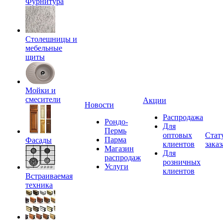
Фурнитура
Столешницы и
мебельные
щиты
Мойки и
смесители
Акции
Новости
Распродажа
Рондо-
Для
Пермь
оптовых
Стат
Парма
Фасады
клиентов
заказ
Магазин
Для
распродаж
розничных
Услуги
клиентов
Встраиваемая
техника