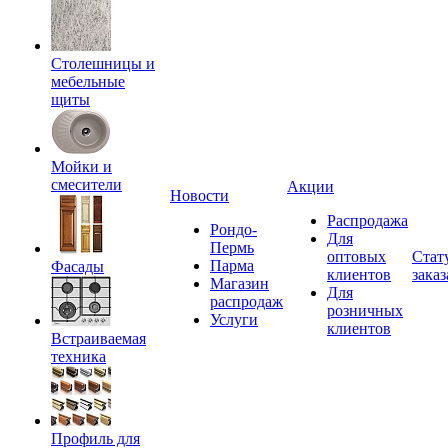
Столешницы и
мебельные
щиты
Мойки и
смесители
Акции
Новости
Распродажа
Рондо-
Для
Пермь
оптовых
Стат
Парма
Фасады
клиентов
заказ
Магазин
Для
распродаж
розничных
Услуги
клиентов
Встраиваемая
техника
Профиль для