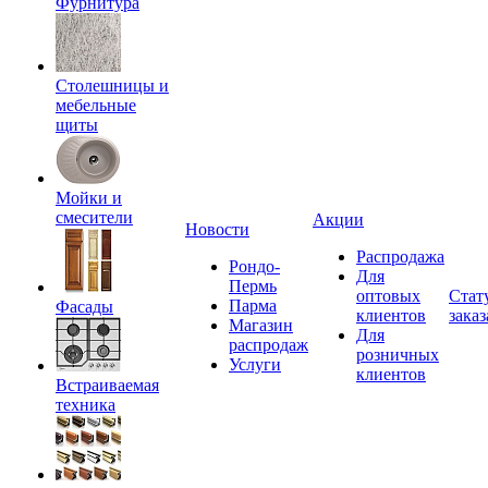
Фурнитура
Столешницы и
мебельные
щиты
Мойки и
смесители
Акции
Новости
Распродажа
Рондо-
Для
Пермь
оптовых
Стат
Парма
Фасады
клиентов
заказ
Магазин
Для
распродаж
розничных
Услуги
клиентов
Встраиваемая
техника