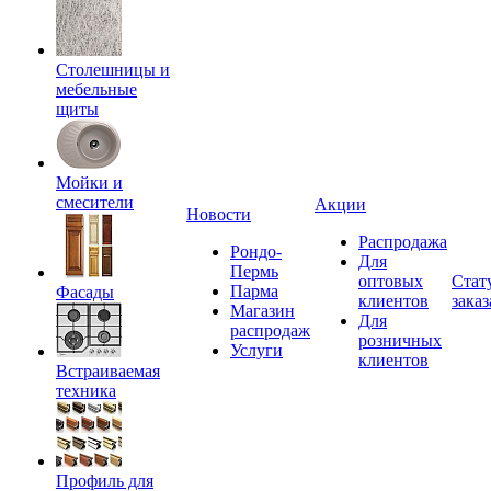
Столешницы и
мебельные
щиты
Мойки и
смесители
Акции
Новости
Распродажа
Рондо-
Для
Пермь
оптовых
Стат
Парма
Фасады
клиентов
заказ
Магазин
Для
распродаж
розничных
Услуги
клиентов
Встраиваемая
техника
Профиль для