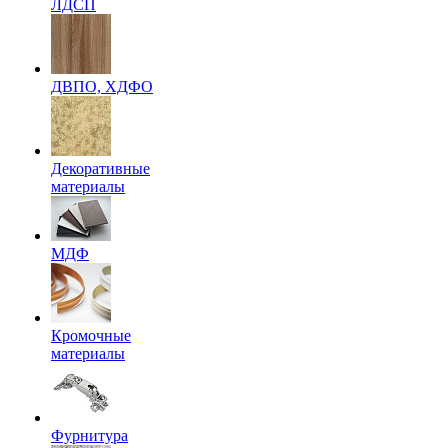
ЛДСП
ДВПО, ХДФО
Декоративные
материалы
МДФ
Кромочные
материалы
Фурнитура