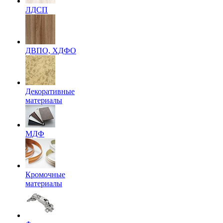
ЛДСП
ДВПО, ХДФО
Декоративные
материалы
МДФ
Кромочные
материалы