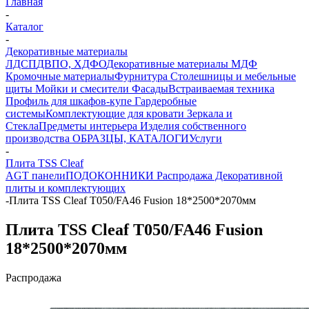
Главная
-
Каталог
-
Декоративные материалы
ЛДСП
ДВПО, ХДФО
Декоративные материалы
МДФ
Кромочные материалы
Фурнитура
Столешницы и мебельные
щиты
Мойки и смесители
Фасады
Встраиваемая техника
Профиль для шкафов-купе
Гардеробные
системы
Комплектующие для кровати
Зеркала и
Стекла
Предметы интерьера
Изделия собственного
производства
ОБРАЗЦЫ, КАТАЛОГИ
Услуги
-
Плита TSS Cleaf
AGT панели
ПОДОКОННИКИ
Распродажа Декоративной
плиты и комплектующих
-
Плита TSS Cleaf Т050/FA46 Fusion 18*2500*2070мм
Плита TSS Cleaf Т050/FA46 Fusion
18*2500*2070мм
Распродажа