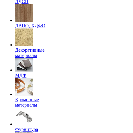
ЛДСП
ДВПО, ХДФО
Декоративные
материалы
МДФ
Кромочные
материалы
Фурнитура