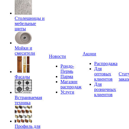
Столешницы и
мебельные
щиты
Мойки и
смесители
Акции
Новости
Распродажа
Рондо-
Для
Пермь
оптовых
Стат
Парма
Фасады
клиентов
заказ
Магазин
Для
распродаж
розничных
Услуги
клиентов
Встраиваемая
техника
Профиль для