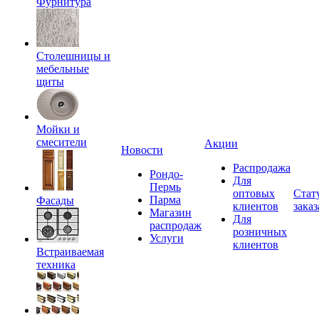
Фурнитура
Столешницы и
мебельные
щиты
Мойки и
смесители
Акции
Новости
Распродажа
Рондо-
Для
Пермь
оптовых
Стат
Парма
Фасады
клиентов
заказ
Магазин
Для
распродаж
розничных
Услуги
клиентов
Встраиваемая
техника