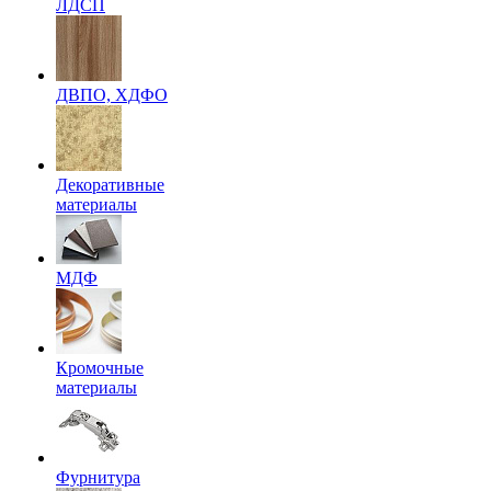
ЛДСП
ДВПО, ХДФО
Декоративные
материалы
МДФ
Кромочные
материалы
Фурнитура