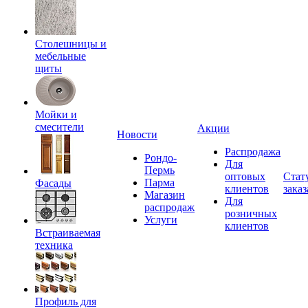
Столешницы и
мебельные
щиты
Мойки и
смесители
Акции
Новости
Распродажа
Рондо-
Для
Пермь
оптовых
Стат
Парма
Фасады
клиентов
заказ
Магазин
Для
распродаж
розничных
Услуги
клиентов
Встраиваемая
техника
Профиль для