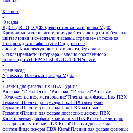
Главная
-
Каталог
-
Фасады
ЛДСП
ДВПО, ХДФО
Декоративные материалы
МДФ
Кромочные материалы
Фурнитура
Столешницы и мебельные
щиты
Мойки и смесители
Фасады
Встраиваемая техника
Профиль для шкафов-купе
Гардеробные
системы
Комплектующие для кровати
Зеркала и
Стекла
Предметы интерьера
Изделия собственного
производства
ОБРАЗЦЫ, КАТАЛОГИ
Услуги
-
УралФасад
УралФасад
Ижевские фасады МДФ
-
Пленки для фасада Lux ПВХ Турция
Витражи "Decra Decals"
Витражи "Decra led"
Витражи
"Художественное матирование"
Пленки для фасада Lux ПВХ
Германия
Пленки для фасада Lux ПВХ глянцевые
Германия
Пленки для фасада Lux ПВХ матовые
Германия
Пленки для фасада древесные декоры ПВХ
Китай
Пленки для фасада металлик ПВХ Китай
Пленки для
фасада суперматовые ПВХ Китай
Пленки для фасада
фантазийные декоры ПВХ Китай
Пленки для фасада фоновые