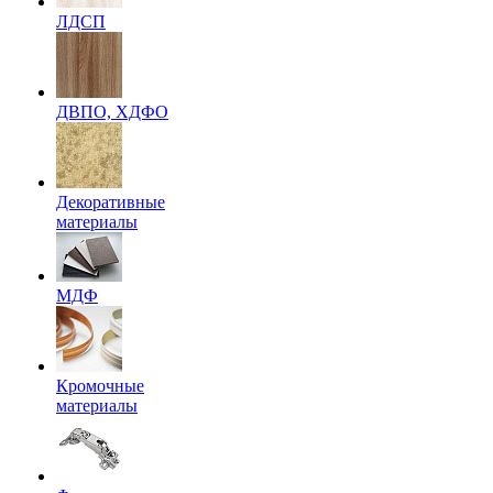
ЛДСП
ДВПО, ХДФО
Декоративные
материалы
МДФ
Кромочные
материалы