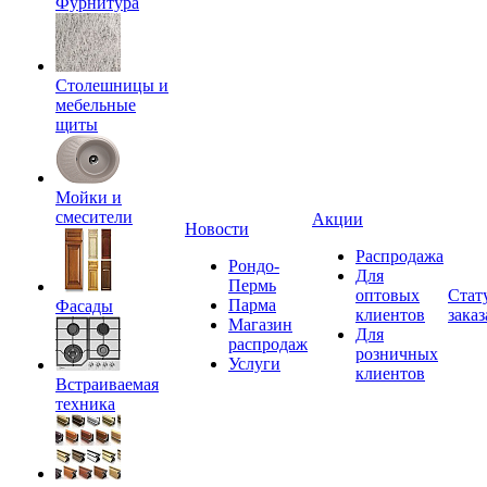
Фурнитура
Столешницы и
мебельные
щиты
Мойки и
смесители
Акции
Новости
Распродажа
Рондо-
Для
Пермь
оптовых
Стат
Парма
Фасады
клиентов
заказ
Магазин
Для
распродаж
розничных
Услуги
клиентов
Встраиваемая
техника