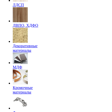
ЛДСП
ДВПО, ХДФО
Декоративные
материалы
МДФ
Кромочные
материалы