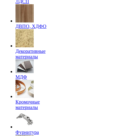
ЛДСП
ДВПО, ХДФО
Декоративные
материалы
МДФ
Кромочные
материалы
Фурнитура