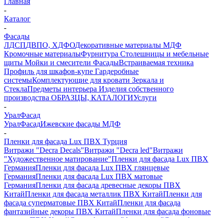
Главная
-
Каталог
-
Фасады
ЛДСП
ДВПО, ХДФО
Декоративные материалы
МДФ
Кромочные материалы
Фурнитура
Столешницы и мебельные
щиты
Мойки и смесители
Фасады
Встраиваемая техника
Профиль для шкафов-купе
Гардеробные
системы
Комплектующие для кровати
Зеркала и
Стекла
Предметы интерьера
Изделия собственного
производства
ОБРАЗЦЫ, КАТАЛОГИ
Услуги
-
УралФасад
УралФасад
Ижевские фасады МДФ
-
Пленки для фасада Lux ПВХ Турция
Витражи "Decra Decals"
Витражи "Decra led"
Витражи
"Художественное матирование"
Пленки для фасада Lux ПВХ
Германия
Пленки для фасада Lux ПВХ глянцевые
Германия
Пленки для фасада Lux ПВХ матовые
Германия
Пленки для фасада древесные декоры ПВХ
Китай
Пленки для фасада металлик ПВХ Китай
Пленки для
фасада суперматовые ПВХ Китай
Пленки для фасада
фантазийные декоры ПВХ Китай
Пленки для фасада фоновые