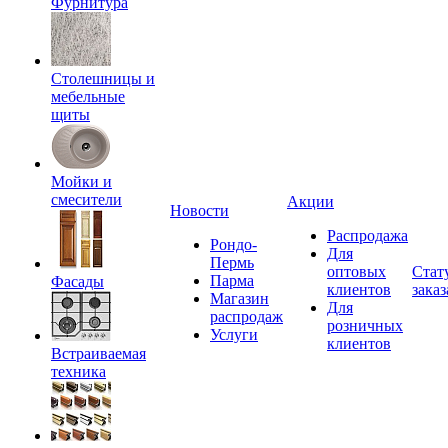
Фурнитура
Столешницы и
мебельные
щиты
Мойки и
смесители
Акции
Новости
Распродажа
Рондо-
Для
Пермь
оптовых
Стат
Парма
Фасады
клиентов
заказ
Магазин
Для
распродаж
розничных
Услуги
клиентов
Встраиваемая
техника