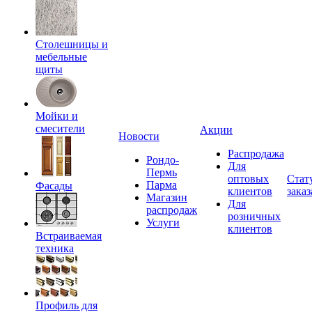
Столешницы и
мебельные
щиты
Мойки и
смесители
Акции
Новости
Распродажа
Рондо-
Для
Пермь
оптовых
Стат
Парма
Фасады
клиентов
заказ
Магазин
Для
распродаж
розничных
Услуги
клиентов
Встраиваемая
техника
Профиль для