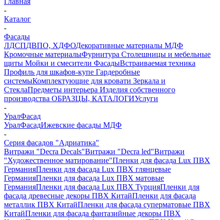
Главная
-
Каталог
-
Фасады
ЛДСП
ДВПО, ХДФО
Декоративные материалы
МДФ
Кромочные материалы
Фурнитура
Столешницы и мебельные
щиты
Мойки и смесители
Фасады
Встраиваемая техника
Профиль для шкафов-купе
Гардеробные
системы
Комплектующие для кровати
Зеркала и
Стекла
Предметы интерьера
Изделия собственного
производства
ОБРАЗЦЫ, КАТАЛОГИ
Услуги
-
УралФасад
УралФасад
Ижевские фасады МДФ
-
Серия фасадов "Адриатика"
Витражи "Decra Decals"
Витражи "Decra led"
Витражи
"Художественное матирование"
Пленки для фасада Lux ПВХ
Германия
Пленки для фасада Lux ПВХ глянцевые
Германия
Пленки для фасада Lux ПВХ матовые
Германия
Пленки для фасада Lux ПВХ Турция
Пленки для
фасада древесные декоры ПВХ Китай
Пленки для фасада
металлик ПВХ Китай
Пленки для фасада суперматовые ПВХ
Китай
Пленки для фасада фантазийные декоры ПВХ