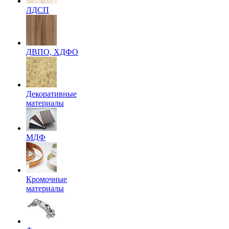
ЛДСП
ДВПО, ХДФО
Декоративные
материалы
МДФ
Кромочные
материалы