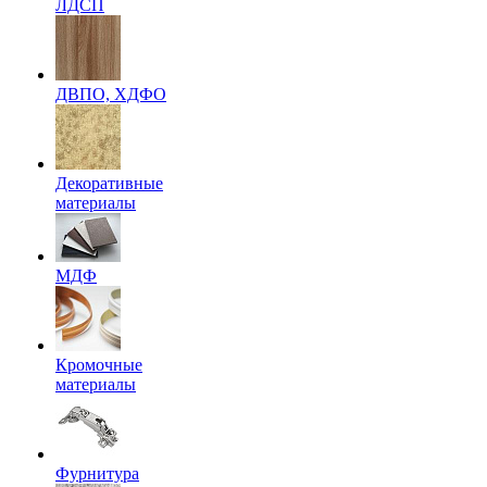
ЛДСП
ДВПО, ХДФО
Декоративные
материалы
МДФ
Кромочные
материалы
Фурнитура