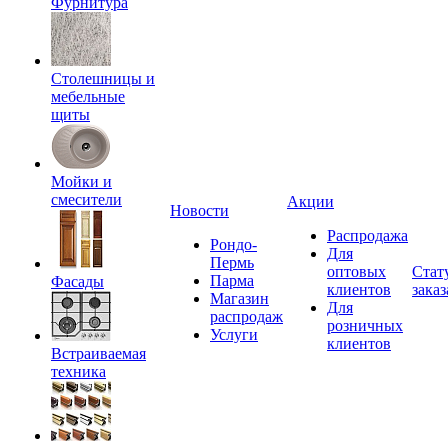
Фурнитура
Столешницы и
мебельные
щиты
Мойки и
смесители
Акции
Новости
Распродажа
Рондо-
Для
Пермь
оптовых
Стат
Парма
Фасады
клиентов
заказ
Магазин
Для
распродаж
розничных
Услуги
клиентов
Встраиваемая
техника