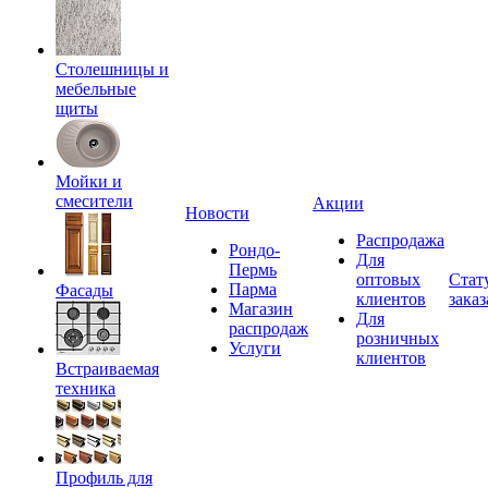
Столешницы и
мебельные
щиты
Мойки и
смесители
Акции
Новости
Распродажа
Рондо-
Для
Пермь
оптовых
Стат
Парма
Фасады
клиентов
заказ
Магазин
Для
распродаж
розничных
Услуги
клиентов
Встраиваемая
техника
Профиль для