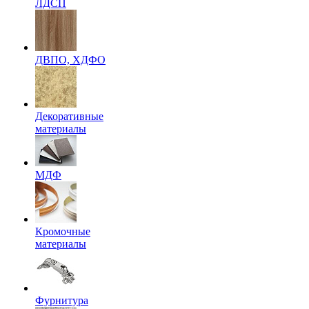
ЛДСП
ДВПО, ХДФО
Декоративные
материалы
МДФ
Кромочные
материалы
Фурнитура