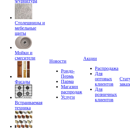
Фурнитура
Столешницы и
мебельные
щиты
Мойки и
смесители
Акции
Новости
Распродажа
Рондо-
Для
Пермь
оптовых
Стат
Парма
Фасады
клиентов
заказ
Магазин
Для
распродаж
розничных
Услуги
клиентов
Встраиваемая
техника