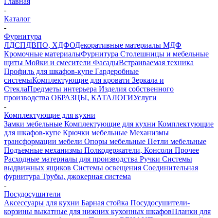
Главная
-
Каталог
-
Фурнитура
ЛДСП
ДВПО, ХДФО
Декоративные материалы
МДФ
Кромочные материалы
Фурнитура
Столешницы и мебельные
щиты
Мойки и смесители
Фасады
Встраиваемая техника
Профиль для шкафов-купе
Гардеробные
системы
Комплектующие для кровати
Зеркала и
Стекла
Предметы интерьера
Изделия собственного
производства
ОБРАЗЦЫ, КАТАЛОГИ
Услуги
-
Комплектующие для кухни
Замки мебельные
Комплектующие для кухни
Комплектующие
для шкафов-купе
Крючки мебельные
Механизмы
трансформации мебели
Опоры мебельные
Петли мебельные
Подъемные механизмы
Полкодержатели, Консоли
Прочее
Расходные материалы для производства
Ручки
Системы
выдвижных ящиков
Системы освещения
Соединительная
фурнитура
Трубы, джокерная система
-
Посудосушители
Аксессуары для кухни
Барная стойка
Посудосушители-
корзины выкатные для нижних кухонных шкафов
Планки для