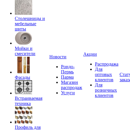
Столешницы и
мебельные
щиты
Мойки и
смесители
Акции
Новости
Распродажа
Рондо-
Для
Пермь
оптовых
Стат
Парма
Фасады
клиентов
заказ
Магазин
Для
распродаж
розничных
Услуги
клиентов
Встраиваемая
техника
Профиль для