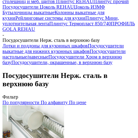
столешниц и меб. щитов
Плинтус REHAU
Плинтус прочий
Посудосушители
Цоколь REHAU
Цоколь ИЗМФ
Бутылочницы выкатные
Колонны выкатные для
кухни
Рейлинговые системы для кухни
Плинтус Мини,
уплотнительная лента
Плинтус Термопласт 850/740
ПРОФИЛЬ
GOLA REHAU
-
Посудосушители Нерж. сталь в верхнюю базу
Лотки и поддоны для кухонных шкафов
Посудосушители
выкатные для нижних кухонных шкафов
Посудосушители
настольные/навесные
Посудосушители Хром в верхнюю
базу
Посудосушители, окрашенные, в верхнюю базу
Посудосушители Нерж. сталь в
верхнюю базу
Фильтр
По популярности
По алфавиту
По цене