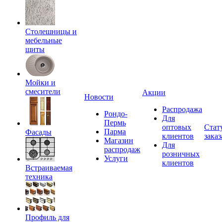
Столешницы и
мебельные
щиты
Мойки и
смесители
Акции
Новости
Распродажа
Рондо-
Для
Пермь
оптовых
Стат
Парма
Фасады
клиентов
заказ
Магазин
Для
распродаж
розничных
Услуги
клиентов
Встраиваемая
техника
Профиль для