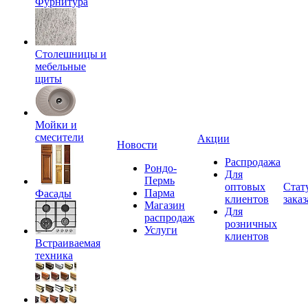
Фурнитура
Столешницы и
мебельные
щиты
Мойки и
смесители
Акции
Новости
Распродажа
Рондо-
Для
Пермь
оптовых
Стат
Парма
Фасады
клиентов
заказ
Магазин
Для
распродаж
розничных
Услуги
клиентов
Встраиваемая
техника