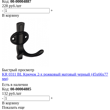
Код:
00-00004887
228
руб.
/шт
-
+
В корзину
Быстрый просмотр
KR 0311 BL Крючок 2-х рожковый матовый черный (45х66х77
мм)
Есть в наличии
Код:
00-00004885
132
руб.
/шт
-
+
В корзину
Показать еще