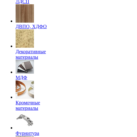
ЛДСП
ДВПО, ХДФО
Декоративные
материалы
МДФ
Кромочные
материалы
Фурнитура