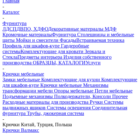
Главная
-
Каталог
-
Фурнитура
ЛДСП
ДВПО, ХДФО
Декоративные материалы
МДФ
Кромочные материалы
Фурнитура
Столешницы и мебельные
щиты
Мойки и смесители
Фасады
Встраиваемая техника
Профиль для шкафов-купе
Гардеробные
системы
Комплектующие для кровати
Зеркала и
Стекла
Предметы интерьера
Изделия собственного
производства
ОБРАЗЦЫ, КАТАЛОГИ
Услуги
-
Крючки мебельные
Замки мебельные
Комплектующие для кухни
Комплектующие
для шкафов-купе
Крючки мебельные
Механизмы
трансформации мебели
Опоры мебельные
Петли мебельные
Подъемные механизмы
Полкодержатели, Консоли
Прочее
Расходные материалы для производства
Ручки
Системы
выдвижных ящиков
Системы освещения
Соединительная
фурнитура
Трубы, джокерная система
-
Крючки Китай, Турция, Польша
Крючки Валмакс