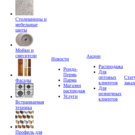
Столешницы и
мебельные
щиты
Мойки и
смесители
Акции
Новости
Распродажа
Рондо-
Для
Пермь
оптовых
Стат
Парма
Фасады
клиентов
заказ
Магазин
Для
распродаж
розничных
Услуги
клиентов
Встраиваемая
техника
Профиль для