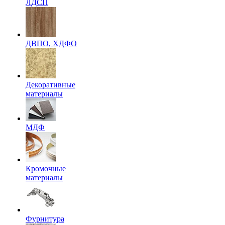
ЛДСП
ДВПО, ХДФО
Декоративные
материалы
МДФ
Кромочные
материалы
Фурнитура