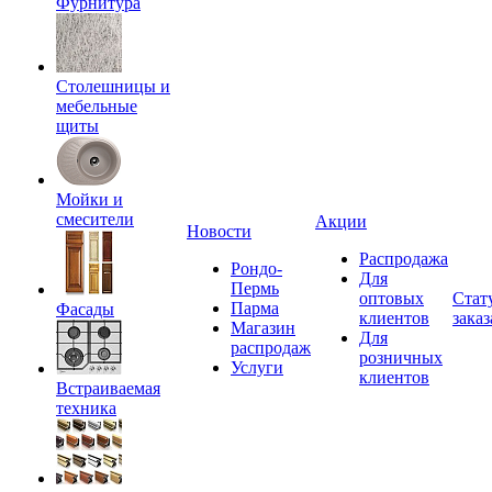
Фурнитура
Столешницы и
мебельные
щиты
Мойки и
смесители
Акции
Новости
Распродажа
Рондо-
Для
Пермь
оптовых
Стат
Парма
Фасады
клиентов
заказ
Магазин
Для
распродаж
розничных
Услуги
клиентов
Встраиваемая
техника