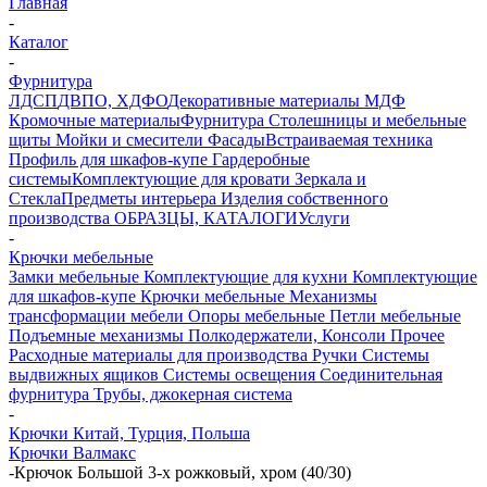
Главная
-
Каталог
-
Фурнитура
ЛДСП
ДВПО, ХДФО
Декоративные материалы
МДФ
Кромочные материалы
Фурнитура
Столешницы и мебельные
щиты
Мойки и смесители
Фасады
Встраиваемая техника
Профиль для шкафов-купе
Гардеробные
системы
Комплектующие для кровати
Зеркала и
Стекла
Предметы интерьера
Изделия собственного
производства
ОБРАЗЦЫ, КАТАЛОГИ
Услуги
-
Крючки мебельные
Замки мебельные
Комплектующие для кухни
Комплектующие
для шкафов-купе
Крючки мебельные
Механизмы
трансформации мебели
Опоры мебельные
Петли мебельные
Подъемные механизмы
Полкодержатели, Консоли
Прочее
Расходные материалы для производства
Ручки
Системы
выдвижных ящиков
Системы освещения
Соединительная
фурнитура
Трубы, джокерная система
-
Крючки Китай, Турция, Польша
Крючки Валмакс
-
Крючок Большой 3-х рожковый, хром (40/30)