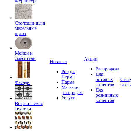
Фурнитура
Столешницы и
мебельные
щиты
Мойки и
смесители
Акции
Новости
Распродажа
Рондо-
Для
Пермь
оптовых
Стат
Парма
Фасады
клиентов
заказ
Магазин
Для
распродаж
розничных
Услуги
клиентов
Встраиваемая
техника