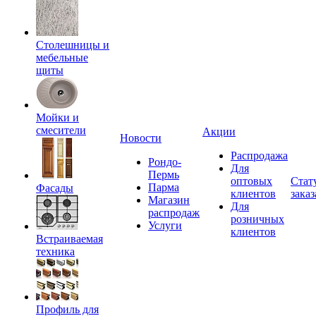
Столешницы и
мебельные
щиты
Мойки и
смесители
Акции
Новости
Распродажа
Рондо-
Для
Пермь
оптовых
Стат
Парма
Фасады
клиентов
заказ
Магазин
Для
распродаж
розничных
Услуги
клиентов
Встраиваемая
техника
Профиль для