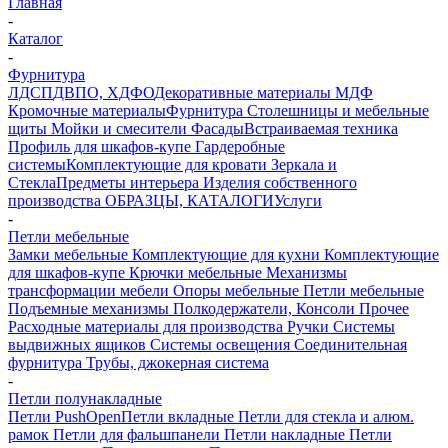
Главная
-
Каталог
-
Фурнитура
ЛДСП
ДВПО, ХДФО
Декоративные материалы
МДФ
Кромочные материалы
Фурнитура
Столешницы и мебельные
щиты
Мойки и смесители
Фасады
Встраиваемая техника
Профиль для шкафов-купе
Гардеробные
системы
Комплектующие для кровати
Зеркала и
Стекла
Предметы интерьера
Изделия собственного
производства
ОБРАЗЦЫ, КАТАЛОГИ
Услуги
-
Петли мебельные
Замки мебельные
Комплектующие для кухни
Комплектующие
для шкафов-купе
Крючки мебельные
Механизмы
трансформации мебели
Опоры мебельные
Петли мебельные
Подъемные механизмы
Полкодержатели, Консоли
Прочее
Расходные материалы для производства
Ручки
Системы
выдвижных ящиков
Системы освещения
Соединительная
фурнитура
Трубы, джокерная система
-
Петли полунакладные
Петли PushOpen
Петли вкладные
Петли для стекла и алюм.
рамок
Петли для фальшпанели
Петли накладные
Петли