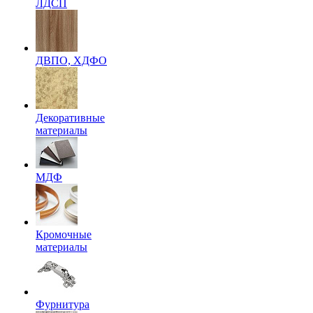
ЛДСП
ДВПО, ХДФО
Декоративные
материалы
МДФ
Кромочные
материалы
Фурнитура