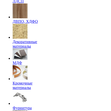
ЛДСП
ДВПО, ХДФО
Декоративные
материалы
МДФ
Кромочные
материалы
Фурнитура