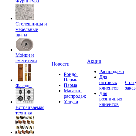
Фурнитура
Столешницы и
мебельные
щиты
Мойки и
смесители
Акции
Новости
Распродажа
Рондо-
Для
Пермь
оптовых
Стат
Парма
Фасады
клиентов
заказ
Магазин
Для
распродаж
розничных
Услуги
клиентов
Встраиваемая
техника