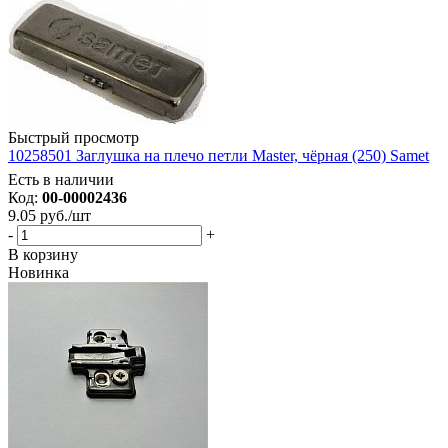
Быстрый просмотр
10258501 Заглушка на плечо петли Master, чёрная (250) Samet
Есть в наличии
Код:
00-00002436
9.05
руб.
/шт
-
+
В корзину
Новинка