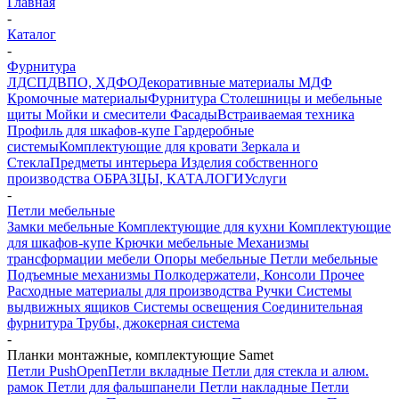
Главная
-
Каталог
-
Фурнитура
ЛДСП
ДВПО, ХДФО
Декоративные материалы
МДФ
Кромочные материалы
Фурнитура
Столешницы и мебельные
щиты
Мойки и смесители
Фасады
Встраиваемая техника
Профиль для шкафов-купе
Гардеробные
системы
Комплектующие для кровати
Зеркала и
Стекла
Предметы интерьера
Изделия собственного
производства
ОБРАЗЦЫ, КАТАЛОГИ
Услуги
-
Петли мебельные
Замки мебельные
Комплектующие для кухни
Комплектующие
для шкафов-купе
Крючки мебельные
Механизмы
трансформации мебели
Опоры мебельные
Петли мебельные
Подъемные механизмы
Полкодержатели, Консоли
Прочее
Расходные материалы для производства
Ручки
Системы
выдвижных ящиков
Системы освещения
Соединительная
фурнитура
Трубы, джокерная система
-
Планки монтажные, комплектующие Samet
Петли PushOpen
Петли вкладные
Петли для стекла и алюм.
рамок
Петли для фальшпанели
Петли накладные
Петли