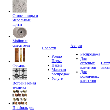
Столешницы и
мебельные
щиты
Мойки и
смесители
Акции
Новости
Распродажа
Рондо-
Для
Пермь
оптовых
Стат
Парма
Фасады
клиентов
заказ
Магазин
Для
распродаж
розничных
Услуги
клиентов
Встраиваемая
техника
Профиль для