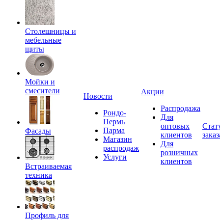
Столешницы и
мебельные
щиты
Мойки и
смесители
Акции
Новости
Распродажа
Рондо-
Для
Пермь
оптовых
Стат
Парма
Фасады
клиентов
заказ
Магазин
Для
распродаж
розничных
Услуги
клиентов
Встраиваемая
техника
Профиль для