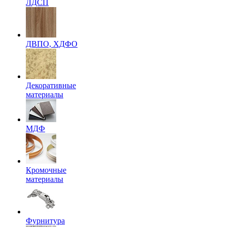
ЛДСП
ДВПО, ХДФО
Декоративные
материалы
МДФ
Кромочные
материалы
Фурнитура