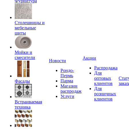
Фурнитура
Столешницы и
мебельные
щиты
Мойки и
смесители
Акции
Новости
Распродажа
Рондо-
Для
Пермь
оптовых
Стат
Парма
Фасады
клиентов
заказ
Магазин
Для
распродаж
розничных
Услуги
клиентов
Встраиваемая
техника