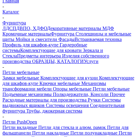
Главная
-
Каталог
-
Фурнитура
ЛДСП
ДВПО, ХДФО
Декоративные материалы
МДФ
Кромочные материалы
Фурнитура
Столешницы и мебельные
щиты
Мойки и смесители
Фасады
Встраиваемая техника
Профиль для шкафов-купе
Гардеробные
системы
Комплектующие для кровати
Зеркала и
Стекла
Предметы интерьера
Изделия собственного
производства
ОБРАЗЦЫ, КАТАЛОГИ
Услуги
-
Петли мебельные
Замки мебельные
Комплектующие для кухни
Комплектующие
для шкафов-купе
Крючки мебельные
Механизмы
трансформации мебели
Опоры мебельные
Петли мебельные
Подъемные механизмы
Полкодержатели, Консоли
Прочее
Расходные материалы для производства
Ручки
Системы
выдвижных ящиков
Системы освещения
Соединительная
фурнитура
Трубы, джокерная система
-
Петли PushOpen
Петли вкладные
Петли для стекла и алюм. рамок
Петли для
фальшпанели
Петли накладные
Петли полунакладные
Петли