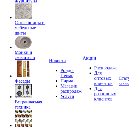
Фурнитура
Столешницы и
мебельные
щиты
Мойки и
смесители
Акции
Новости
Распродажа
Рондо-
Для
Пермь
оптовых
Стат
Парма
Фасады
клиентов
заказ
Магазин
Для
распродаж
розничных
Услуги
клиентов
Встраиваемая
техника