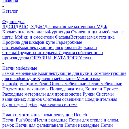
Главная
-
Каталог
-
Фурнитура
ЛДСП
ДВПО, ХДФО
Декоративные материалы
МДФ
Кромочные материалы
Фурнитура
Столешницы и мебельные
щиты
Мойки и смесители
Фасады
Встраиваемая техника
Профиль для шкафов-купе
Гардеробные
системы
Комплектующие для кровати
Зеркала и
Стекла
Предметы интерьера
Изделия собственного
производства
ОБРАЗЦЫ, КАТАЛОГИ
Услуги
-
Петли мебельные
Замки мебельные
Комплектующие для кухни
Комплектующие
для шкафов-купе
Крючки мебельные
Механизмы
трансформации мебели
Опоры мебельные
Петли мебельные
Подъемные механизмы
Полкодержатели, Консоли
Прочее
Расходные материалы для производства
Ручки
Системы
выдвижных ящиков
Системы освещения
Соединительная
фурнитура
Трубы, джокерная система
-
Планки монтажные, комплектущие Hettich
Петли PushOpen
Петли вкладные
Петли для стекла и алюм.
рамок
Петли для фальшпанели
Петли накладные
Петли