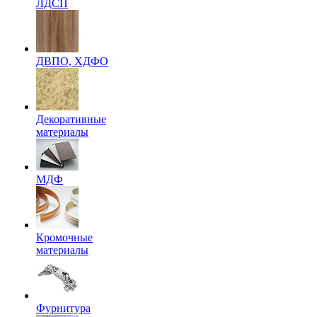
ЛДСП
ДВПО, ХДФО
Декоративные
материалы
МДФ
Кромочные
материалы
Фурнитура