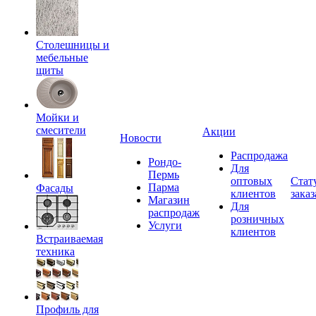
Столешницы и
мебельные
щиты
Мойки и
смесители
Акции
Новости
Распродажа
Рондо-
Для
Пермь
оптовых
Стат
Парма
Фасады
клиентов
заказ
Магазин
Для
распродаж
розничных
Услуги
клиентов
Встраиваемая
техника
Профиль для