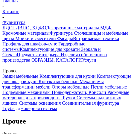
Главная
-
Каталог
-
Фурнитура
ЛДСП
ДВПО, ХДФО
Декоративные материалы
МДФ
Кромочные материалы
Фурнитура
Столешницы и мебельные
щиты
Мойки и смесители
Фасады
Встраиваемая техника
Профиль для шкафов-купе
Гардеробные
системы
Комплектующие для кровати
Зеркала и
Стекла
Предметы интерьера
Изделия собственного
производства
ОБРАЗЦЫ, КАТАЛОГИ
Услуги
-
Прочее
Замки мебельные
Комплектующие для кухни
Комплектующие
для шкафов-купе
Крючки мебельные
Механизмы
трансформации мебели
Опоры мебельные
Петли мебельные
Подъемные механизмы
Полкодержатели, Консоли
Расходные
материалы для производства
Ручки
Системы выдвижных
ящиков
Системы освещения
Соединительная фурнитура
Трубы, джокерная система
Прочее
Фильтр