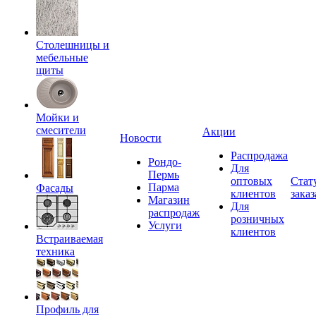
Столешницы и
мебельные
щиты
Мойки и
смесители
Акции
Новости
Распродажа
Рондо-
Для
Пермь
оптовых
Стат
Парма
Фасады
клиентов
заказ
Магазин
Для
распродаж
розничных
Услуги
клиентов
Встраиваемая
техника
Профиль для