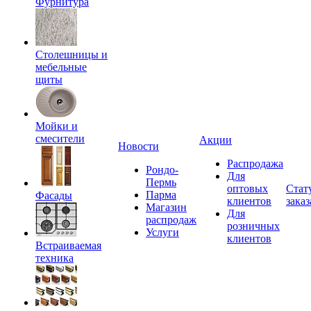
Фурнитура
Столешницы и
мебельные
щиты
Мойки и
смесители
Акции
Новости
Распродажа
Рондо-
Для
Пермь
оптовых
Стат
Парма
Фасады
клиентов
заказ
Магазин
Для
распродаж
розничных
Услуги
клиентов
Встраиваемая
техника