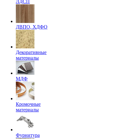
ЛДСП
ДВПО, ХДФО
Декоративные
материалы
МДФ
Кромочные
материалы
Фурнитура