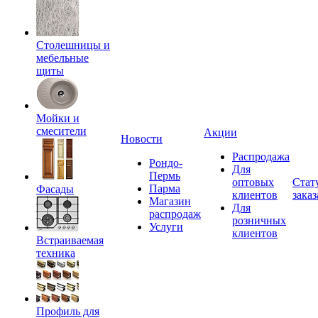
Столешницы и
мебельные
щиты
Мойки и
смесители
Акции
Новости
Распродажа
Рондо-
Для
Пермь
оптовых
Стат
Парма
Фасады
клиентов
заказ
Магазин
Для
распродаж
розничных
Услуги
клиентов
Встраиваемая
техника
Профиль для