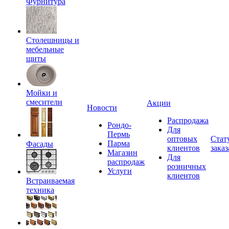
Фурнитура
Столешницы и
мебельные
щиты
Мойки и
смесители
Акции
Новости
Распродажа
Рондо-
Для
Пермь
оптовых
Стат
Парма
Фасады
клиентов
заказ
Магазин
Для
распродаж
розничных
Услуги
клиентов
Встраиваемая
техника