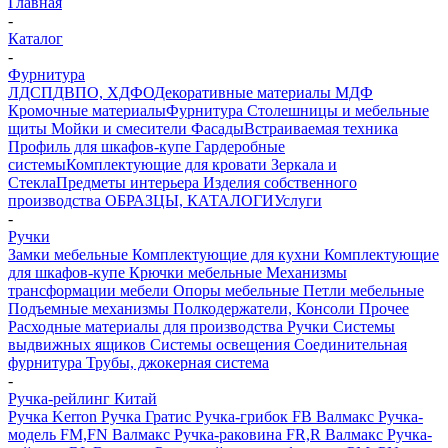
Главная
-
Каталог
-
Фурнитура
ЛДСП
ДВПО, ХДФО
Декоративные материалы
МДФ
Кромочные материалы
Фурнитура
Столешницы и мебельные
щиты
Мойки и смесители
Фасады
Встраиваемая техника
Профиль для шкафов-купе
Гардеробные
системы
Комплектующие для кровати
Зеркала и
Стекла
Предметы интерьера
Изделия собственного
производства
ОБРАЗЦЫ, КАТАЛОГИ
Услуги
-
Ручки
Замки мебельные
Комплектующие для кухни
Комплектующие
для шкафов-купе
Крючки мебельные
Механизмы
трансформации мебели
Опоры мебельные
Петли мебельные
Подъемные механизмы
Полкодержатели, Консоли
Прочее
Расходные материалы для производства
Ручки
Системы
выдвижных ящиков
Системы освещения
Соединительная
фурнитура
Трубы, джокерная система
-
Ручка-рейлинг Китай
Ручка Kerron
Ручка Гратис
Ручка-грибок FB Валмакс
Ручка-
модель FM,FN Валмакс
Ручка-раковина FR,R Валмакс
Ручка-