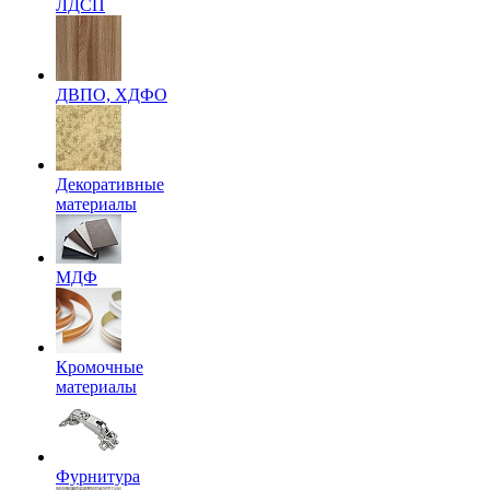
ЛДСП
ДВПО, ХДФО
Декоративные
материалы
МДФ
Кромочные
материалы
Фурнитура