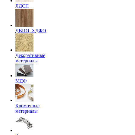
ЛДСП
ДВПО, ХДФО
Декоративные
материалы
МДФ
Кромочные
материалы