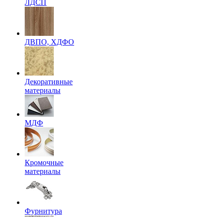
ЛДСП
ДВПО, ХДФО
Декоративные
материалы
МДФ
Кромочные
материалы
Фурнитура