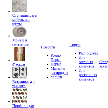
Столешницы и
мебельные
щиты
Мойки и
смесители
Акции
Новости
Распродажа
Рондо-
Для
Пермь
оптовых
Стат
Парма
Фасады
клиентов
заказ
Магазин
Для
распродаж
розничных
Услуги
клиентов
Встраиваемая
техника
Профиль для