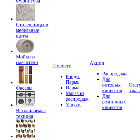
Фурнитура
Столешницы и
мебельные
щиты
Мойки и
смесители
Акции
Новости
Распродажа
Рондо-
Для
Пермь
оптовых
Стат
Парма
Фасады
клиентов
заказ
Магазин
Для
распродаж
розничных
Услуги
клиентов
Встраиваемая
техника