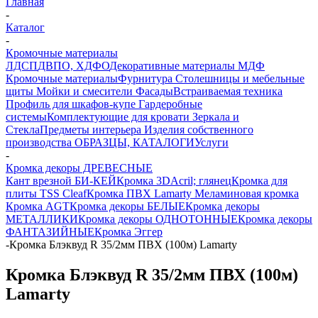
Главная
-
Каталог
-
Кромочные материалы
ЛДСП
ДВПО, ХДФО
Декоративные материалы
МДФ
Кромочные материалы
Фурнитура
Столешницы и мебельные
щиты
Мойки и смесители
Фасады
Встраиваемая техника
Профиль для шкафов-купе
Гардеробные
системы
Комплектующие для кровати
Зеркала и
Стекла
Предметы интерьера
Изделия собственного
производства
ОБРАЗЦЫ, КАТАЛОГИ
Услуги
-
Кромка декоры ДРЕВЕСНЫЕ
Кант врезной БИ-КЕЙ
Кромка 3DАcril; глянец
Кромка для
плиты TSS Cleaf
Кромка ПВХ Lamarty
Меламиновая кромка
Кромка AGT
Кромка декоры БЕЛЫЕ
Кромка декоры
МЕТАЛЛИКИ
Кромка декоры ОДНОТОННЫЕ
Кромка декоры
ФАНТАЗИЙНЫЕ
Кромка Эггер
-
Кромка Блэквуд R 35/2мм ПВХ (100м) Lamarty
Кромка Блэквуд R 35/2мм ПВХ (100м)
Lamarty