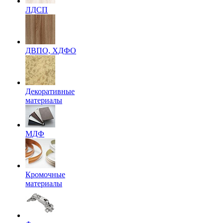
ЛДСП
ДВПО, ХДФО
Декоративные
материалы
МДФ
Кромочные
материалы