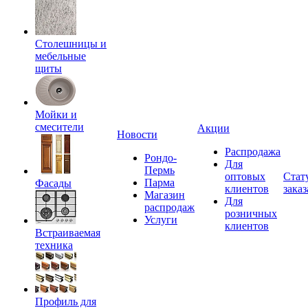
Столешницы и
мебельные
щиты
Мойки и
смесители
Акции
Новости
Распродажа
Рондо-
Для
Пермь
оптовых
Стат
Парма
Фасады
клиентов
заказ
Магазин
Для
распродаж
розничных
Услуги
клиентов
Встраиваемая
техника
Профиль для