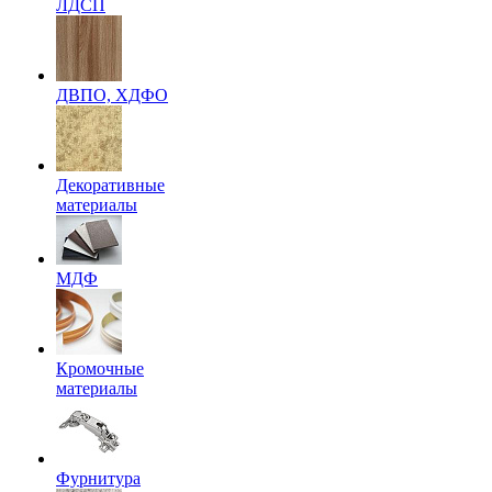
ЛДСП
ДВПО, ХДФО
Декоративные
материалы
МДФ
Кромочные
материалы
Фурнитура