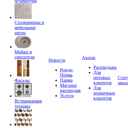
Фурнитура
Столешницы и
мебельные
щиты
Мойки и
смесители
Акции
Новости
Распродажа
Рондо-
Для
Пермь
оптовых
Стат
Парма
Фасады
клиентов
заказ
Магазин
Для
распродаж
розничных
Услуги
клиентов
Встраиваемая
техника