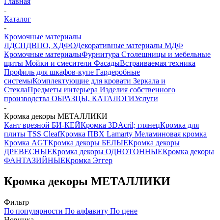
Главная
-
Каталог
-
Кромочные материалы
ЛДСП
ДВПО, ХДФО
Декоративные материалы
МДФ
Кромочные материалы
Фурнитура
Столешницы и мебельные
щиты
Мойки и смесители
Фасады
Встраиваемая техника
Профиль для шкафов-купе
Гардеробные
системы
Комплектующие для кровати
Зеркала и
Стекла
Предметы интерьера
Изделия собственного
производства
ОБРАЗЦЫ, КАТАЛОГИ
Услуги
-
Кромка декоры МЕТАЛЛИКИ
Кант врезной БИ-КЕЙ
Кромка 3DАcril; глянец
Кромка для
плиты TSS Cleaf
Кромка ПВХ Lamarty
Меламиновая кромка
Кромка AGT
Кромка декоры БЕЛЫЕ
Кромка декоры
ДРЕВЕСНЫЕ
Кромка декоры ОДНОТОННЫЕ
Кромка декоры
ФАНТАЗИЙНЫЕ
Кромка Эггер
Кромка декоры МЕТАЛЛИКИ
Фильтр
По популярности
По алфавиту
По цене
Новинка