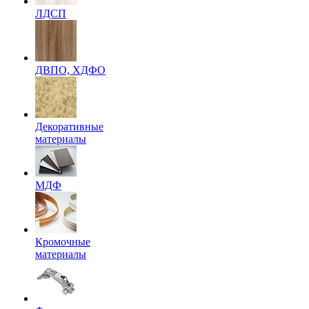
ЛДСП
ДВПО, ХДФО
Декоративные
материалы
МДФ
Кромочные
материалы