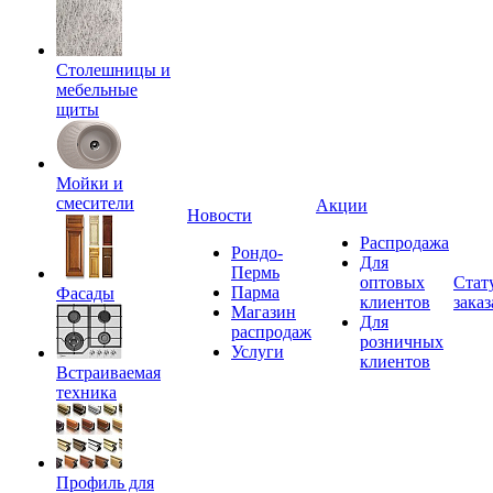
Столешницы и
мебельные
щиты
Мойки и
смесители
Акции
Новости
Распродажа
Рондо-
Для
Пермь
оптовых
Стат
Парма
Фасады
клиентов
заказ
Магазин
Для
распродаж
розничных
Услуги
клиентов
Встраиваемая
техника
Профиль для