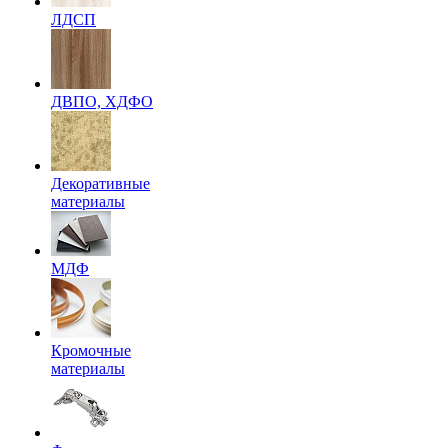
ЛДСП
ДВПО, ХДФО
Декоративные
материалы
МДФ
Кромочные
материалы