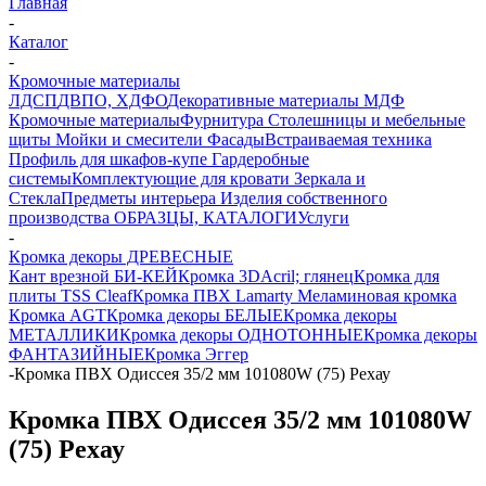
Главная
-
Каталог
-
Кромочные материалы
ЛДСП
ДВПО, ХДФО
Декоративные материалы
МДФ
Кромочные материалы
Фурнитура
Столешницы и мебельные
щиты
Мойки и смесители
Фасады
Встраиваемая техника
Профиль для шкафов-купе
Гардеробные
системы
Комплектующие для кровати
Зеркала и
Стекла
Предметы интерьера
Изделия собственного
производства
ОБРАЗЦЫ, КАТАЛОГИ
Услуги
-
Кромка декоры ДРЕВЕСНЫЕ
Кант врезной БИ-КЕЙ
Кромка 3DАcril; глянец
Кромка для
плиты TSS Cleaf
Кромка ПВХ Lamarty
Меламиновая кромка
Кромка AGT
Кромка декоры БЕЛЫЕ
Кромка декоры
МЕТАЛЛИКИ
Кромка декоры ОДНОТОННЫЕ
Кромка декоры
ФАНТАЗИЙНЫЕ
Кромка Эггер
-
Кромка ПВХ Одиссея 35/2 мм 101080W (75) Рехау
Кромка ПВХ Одиссея 35/2 мм 101080W
(75) Рехау