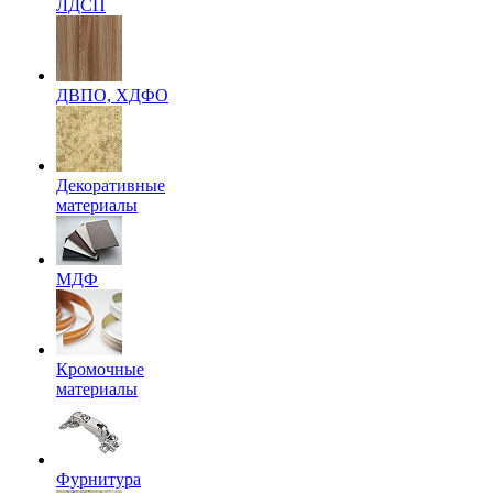
ЛДСП
ДВПО, ХДФО
Декоративные
материалы
МДФ
Кромочные
материалы
Фурнитура