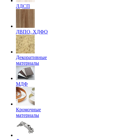
ЛДСП
ДВПО, ХДФО
Декоративные
материалы
МДФ
Кромочные
материалы