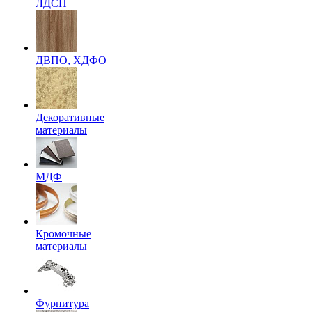
ЛДСП
ДВПО, ХДФО
Декоративные
материалы
МДФ
Кромочные
материалы
Фурнитура