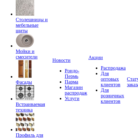
Столешницы и
мебельные
щиты
Мойки и
смесители
Акции
Новости
Распродажа
Рондо-
Для
Пермь
оптовых
Стат
Парма
Фасады
клиентов
заказ
Магазин
Для
распродаж
розничных
Услуги
клиентов
Встраиваемая
техника
Профиль для