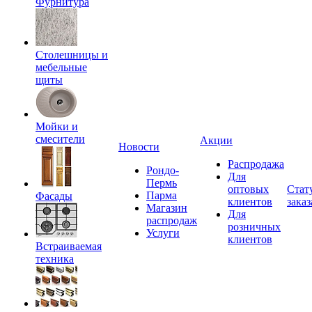
Фурнитура
Столешницы и
мебельные
щиты
Мойки и
смесители
Акции
Новости
Распродажа
Рондо-
Для
Пермь
оптовых
Стат
Парма
Фасады
клиентов
заказ
Магазин
Для
распродаж
розничных
Услуги
клиентов
Встраиваемая
техника