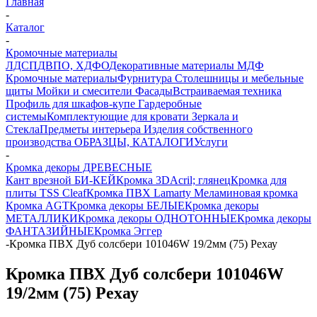
Главная
-
Каталог
-
Кромочные материалы
ЛДСП
ДВПО, ХДФО
Декоративные материалы
МДФ
Кромочные материалы
Фурнитура
Столешницы и мебельные
щиты
Мойки и смесители
Фасады
Встраиваемая техника
Профиль для шкафов-купе
Гардеробные
системы
Комплектующие для кровати
Зеркала и
Стекла
Предметы интерьера
Изделия собственного
производства
ОБРАЗЦЫ, КАТАЛОГИ
Услуги
-
Кромка декоры ДРЕВЕСНЫЕ
Кант врезной БИ-КЕЙ
Кромка 3DАcril; глянец
Кромка для
плиты TSS Cleaf
Кромка ПВХ Lamarty
Меламиновая кромка
Кромка AGT
Кромка декоры БЕЛЫЕ
Кромка декоры
МЕТАЛЛИКИ
Кромка декоры ОДНОТОННЫЕ
Кромка декоры
ФАНТАЗИЙНЫЕ
Кромка Эггер
-
Кромка ПВХ Дуб солсбери 101046W 19/2мм (75) Рехау
Кромка ПВХ Дуб солсбери 101046W
19/2мм (75) Рехау