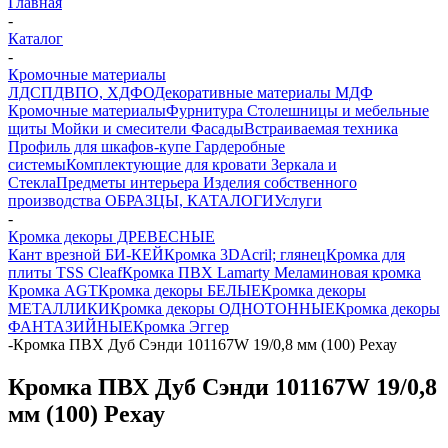
Главная
-
Каталог
-
Кромочные материалы
ЛДСП
ДВПО, ХДФО
Декоративные материалы
МДФ
Кромочные материалы
Фурнитура
Столешницы и мебельные
щиты
Мойки и смесители
Фасады
Встраиваемая техника
Профиль для шкафов-купе
Гардеробные
системы
Комплектующие для кровати
Зеркала и
Стекла
Предметы интерьера
Изделия собственного
производства
ОБРАЗЦЫ, КАТАЛОГИ
Услуги
-
Кромка декоры ДРЕВЕСНЫЕ
Кант врезной БИ-КЕЙ
Кромка 3DАcril; глянец
Кромка для
плиты TSS Cleaf
Кромка ПВХ Lamarty
Меламиновая кромка
Кромка AGT
Кромка декоры БЕЛЫЕ
Кромка декоры
МЕТАЛЛИКИ
Кромка декоры ОДНОТОННЫЕ
Кромка декоры
ФАНТАЗИЙНЫЕ
Кромка Эггер
-
Кромка ПВХ Дуб Сэнди 101167W 19/0,8 мм (100) Рехау
Кромка ПВХ Дуб Сэнди 101167W 19/0,8
мм (100) Рехау