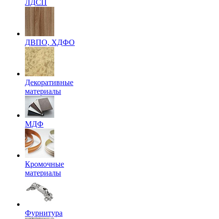
ЛДСП
ДВПО, ХДФО
Декоративные
материалы
МДФ
Кромочные
материалы
Фурнитура