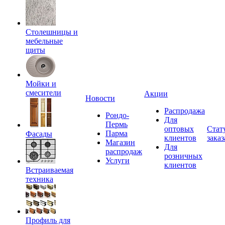
Столешницы и
мебельные
щиты
Мойки и
смесители
Акции
Новости
Распродажа
Рондо-
Для
Пермь
оптовых
Стат
Парма
Фасады
клиентов
заказ
Магазин
Для
распродаж
розничных
Услуги
клиентов
Встраиваемая
техника
Профиль для