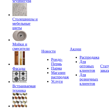
Фурнитура
Столешницы и
мебельные
щиты
Мойки и
смесители
Акции
Новости
Распродажа
Рондо-
Для
Пермь
оптовых
Стат
Парма
Фасады
клиентов
заказ
Магазин
Для
распродаж
розничных
Услуги
клиентов
Встраиваемая
техника