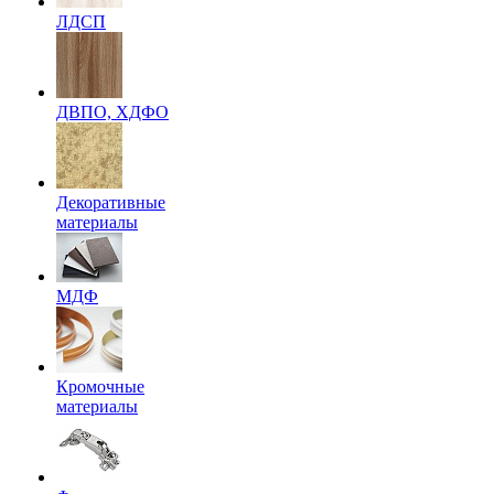
ЛДСП
ДВПО, ХДФО
Декоративные
материалы
МДФ
Кромочные
материалы