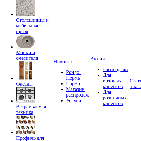
Столешницы и
мебельные
щиты
Мойки и
смесители
Акции
Новости
Распродажа
Рондо-
Для
Пермь
оптовых
Стат
Парма
Фасады
клиентов
заказ
Магазин
Для
распродаж
розничных
Услуги
клиентов
Встраиваемая
техника
Профиль для