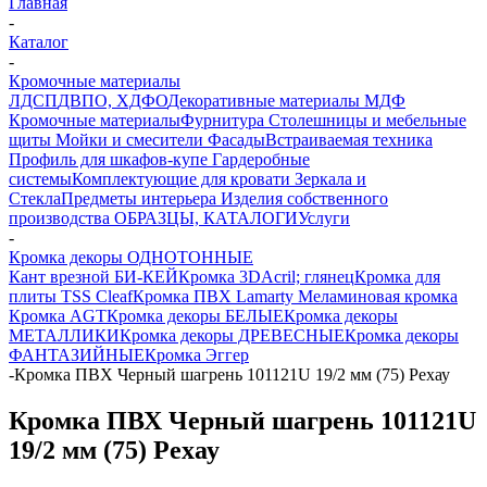
Главная
-
Каталог
-
Кромочные материалы
ЛДСП
ДВПО, ХДФО
Декоративные материалы
МДФ
Кромочные материалы
Фурнитура
Столешницы и мебельные
щиты
Мойки и смесители
Фасады
Встраиваемая техника
Профиль для шкафов-купе
Гардеробные
системы
Комплектующие для кровати
Зеркала и
Стекла
Предметы интерьера
Изделия собственного
производства
ОБРАЗЦЫ, КАТАЛОГИ
Услуги
-
Кромка декоры ОДНОТОННЫЕ
Кант врезной БИ-КЕЙ
Кромка 3DАcril; глянец
Кромка для
плиты TSS Cleaf
Кромка ПВХ Lamarty
Меламиновая кромка
Кромка AGT
Кромка декоры БЕЛЫЕ
Кромка декоры
МЕТАЛЛИКИ
Кромка декоры ДРЕВЕСНЫЕ
Кромка декоры
ФАНТАЗИЙНЫЕ
Кромка Эггер
-
Кромка ПВХ Черный шагрень 101121U 19/2 мм (75) Рехау
Кромка ПВХ Черный шагрень 101121U
19/2 мм (75) Рехау