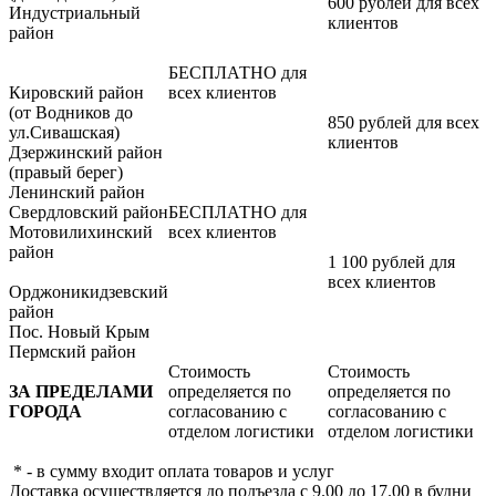
600 рублей для всех
Индустриальный
клиентов
район
БЕСПЛАТНО для
Кировский район
всех клиентов
(от Водников до
850 рублей для всех
ул.Сивашская)
клиентов
Дзержинский район
(правый берег)
Ленинский район
Свердловский район
БЕСПЛАТНО для
Мотовилихинский
всех клиентов
район
1 100 рублей для
всех клиентов
Орджоникидзевский
район
Пос. Новый Крым
Пермский район
Стоимость
Стоимость
ЗА ПРЕДЕЛАМИ
определяется по
определяется по
ГОРОДА
согласованию с
согласованию с
отделом логистики
отделом логистики
* - в сумму входит оплата товаров и услуг
Доставка осуществляется до подъезда с 9.00 до 17.00 в будни