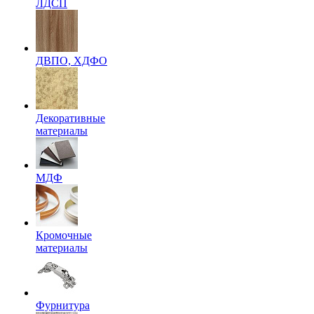
ЛДСП
ДВПО, ХДФО
Декоративные
материалы
МДФ
Кромочные
материалы
Фурнитура