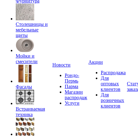
Фурнитура
Столешницы и
мебельные
щиты
Мойки и
смесители
Акции
Новости
Распродажа
Рондо-
Для
Пермь
оптовых
Стат
Парма
Фасады
клиентов
заказ
Магазин
Для
распродаж
розничных
Услуги
клиентов
Встраиваемая
техника