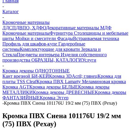
Главная
-
Каталог
-
Кромочные материалы
ЛДСП
ДВПО, ХДФО
Декоративные материалы
МДФ
Кромочные материалы
Фурнитура
Столешницы и мебельные
щиты
Мойки и смесители
Фасады
Встраиваемая техника
Профиль для шкафов-купе
Гардеробные
системы
Комплектующие для кровати
Зеркала и
Стекла
Предметы интерьера
Изделия собственного
производства
ОБРАЗЦЫ, КАТАЛОГИ
Услуги
-
Кромка декоры ОДНОТОННЫЕ
Кант врезной БИ-КЕЙ
Кромка 3DАcril; глянец
Кромка для
плиты TSS Cleaf
Кромка ПВХ Lamarty
Меламиновая кромка
Кромка AGT
Кромка декоры БЕЛЫЕ
Кромка декоры
МЕТАЛЛИКИ
Кромка декоры ДРЕВЕСНЫЕ
Кромка декоры
ФАНТАЗИЙНЫЕ
Кромка Эггер
-
Кромка ПВХ Сиена 101176U 19/2 мм (75) ПВХ (Рехау)
Кромка ПВХ Сиена 101176U 19/2 мм
(75) ПВХ (Рехау)