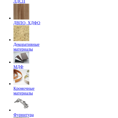
ЛДСП
ДВПО, ХДФО
Декоративные
материалы
МДФ
Кромочные
материалы
Фурнитура