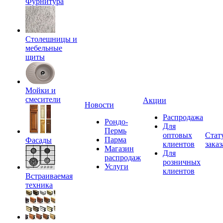
Фурнитура
Столешницы и
мебельные
щиты
Мойки и
смесители
Акции
Новости
Распродажа
Рондо-
Для
Пермь
оптовых
Стат
Парма
Фасады
клиентов
заказ
Магазин
Для
распродаж
розничных
Услуги
клиентов
Встраиваемая
техника