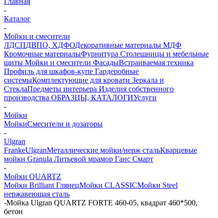
Главная
-
Каталог
-
Мойки и смесители
ЛДСП
ДВПО, ХДФО
Декоративные материалы
МДФ
Кромочные материалы
Фурнитура
Столешницы и мебельные
щиты
Мойки и смесители
Фасады
Встраиваемая техника
Профиль для шкафов-купе
Гардеробные
системы
Комплектующие для кровати
Зеркала и
Стекла
Предметы интерьера
Изделия собственного
производства
ОБРАЗЦЫ, КАТАЛОГИ
Услуги
-
Мойки
Мойки
Смесители и дозаторы
-
Ulgran
Franke
Ulgran
Металлические мойки/нерж сталь
Кварцевые
мойки Granula
Литьевой мрамор Ганс Смарт
-
Мойки QUARTZ
Мойки Brilliant Глянец
Мойки CLASSIC
Мойки Steel
нержавеющая сталь
-
Мойка Ulgran QUARTZ FORTE 460-05, квадрат 460*500,
бетон