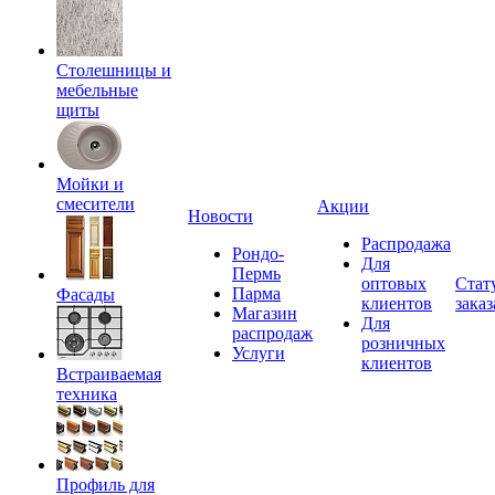
Столешницы и
мебельные
щиты
Мойки и
смесители
Акции
Новости
Распродажа
Рондо-
Для
Пермь
оптовых
Стат
Парма
Фасады
клиентов
заказ
Магазин
Для
распродаж
розничных
Услуги
клиентов
Встраиваемая
техника
Профиль для