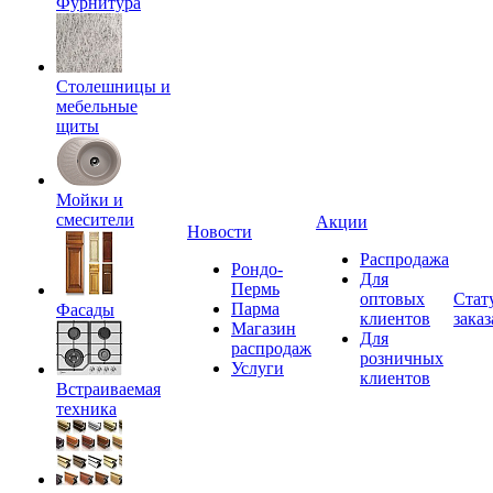
Фурнитура
Столешницы и
мебельные
щиты
Мойки и
смесители
Акции
Новости
Распродажа
Рондо-
Для
Пермь
оптовых
Стат
Парма
Фасады
клиентов
заказ
Магазин
Для
распродаж
розничных
Услуги
клиентов
Встраиваемая
техника