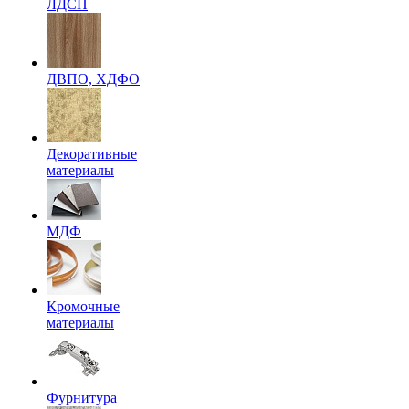
ЛДСП
ДВПО, ХДФО
Декоративные
материалы
МДФ
Кромочные
материалы
Фурнитура