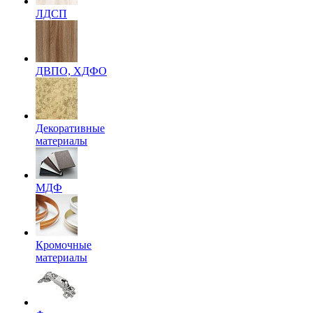
ЛДСП
ДВПО, ХДФО
Декоративные
материалы
МДФ
Кромочные
материалы