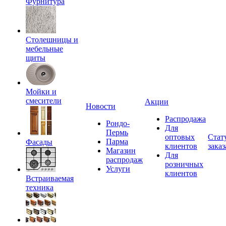
Фурнитура
Столешницы и
мебельные
щиты
Мойки и
смесители
Акции
Новости
Распродажа
Рондо-
Для
Пермь
оптовых
Стат
Парма
Фасады
клиентов
заказ
Магазин
Для
распродаж
розничных
Услуги
клиентов
Встраиваемая
техника