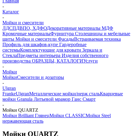
Главная
-
Каталог
-
Мойки и смесители
ЛДСП
ДВПО, ХДФО
Декоративные материалы
МДФ
Кромочные материалы
Фурнитура
Столешницы и мебельные
щиты
Мойки и смесители
Фасады
Встраиваемая техника
Профиль для шкафов-купе
Гардеробные
системы
Комплектующие для кровати
Зеркала и
Стекла
Предметы интерьера
Изделия собственного
производства
ОБРАЗЦЫ, КАТАЛОГИ
Услуги
-
Мойки
Мойки
Смесители и дозаторы
-
Ulgran
Franke
Ulgran
Металлические мойки/нерж сталь
Кварцевые
мойки Granula
Литьевой мрамор Ганс Смарт
-
Мойки QUARTZ
Мойки Brilliant Глянец
Мойки CLASSIC
Мойки Steel
нержавеющая сталь
Мойки QUARTZ