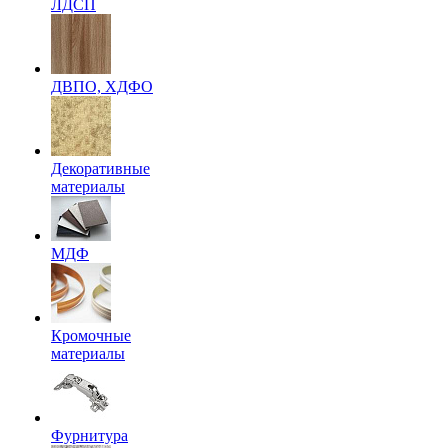
ЛДСП
ДВПО, ХДФО
Декоративные
материалы
МДФ
Кромочные
материалы
Фурнитура