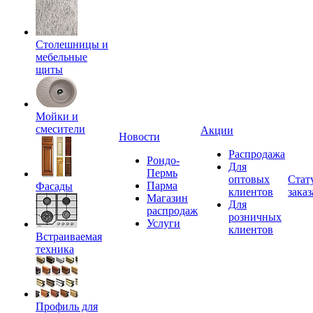
Столешницы и
мебельные
щиты
Мойки и
смесители
Акции
Новости
Распродажа
Рондо-
Для
Пермь
оптовых
Стат
Парма
Фасады
клиентов
заказ
Магазин
Для
распродаж
розничных
Услуги
клиентов
Встраиваемая
техника
Профиль для