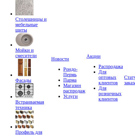
Столешницы и
мебельные
щиты
Мойки и
смесители
Акции
Новости
Распродажа
Рондо-
Для
Пермь
оптовых
Стат
Парма
Фасады
клиентов
заказ
Магазин
Для
распродаж
розничных
Услуги
клиентов
Встраиваемая
техника
Профиль для