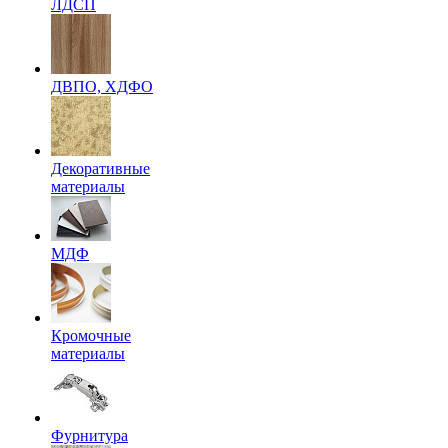
ЛДСП
ДВПО, ХДФО
Декоративные
материалы
МДФ
Кромочные
материалы
Фурнитура