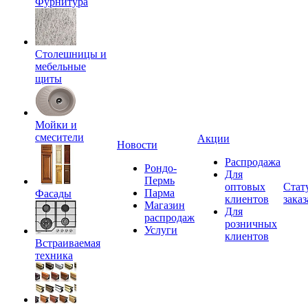
Фурнитура
Столешницы и
мебельные
щиты
Мойки и
смесители
Акции
Новости
Распродажа
Рондо-
Для
Пермь
оптовых
Стат
Парма
Фасады
клиентов
заказ
Магазин
Для
распродаж
розничных
Услуги
клиентов
Встраиваемая
техника