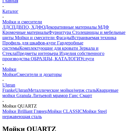
Главная
-
Каталог
-
Мойки и смесители
ЛДСП
ДВПО, ХДФО
Декоративные материалы
МДФ
Кромочные материалы
Фурнитура
Столешницы и мебельные
щиты
Мойки и смесители
Фасады
Встраиваемая техника
Профиль для шкафов-купе
Гардеробные
системы
Комплектующие для кровати
Зеркала и
Стекла
Предметы интерьера
Изделия собственного
производства
ОБРАЗЦЫ, КАТАЛОГИ
Услуги
-
Мойки
Мойки
Смесители и дозаторы
-
Ulgran
Franke
Ulgran
Металлические мойки/нерж сталь
Кварцевые
мойки Granula
Литьевой мрамор Ганс Смарт
-
Мойки QUARTZ
Мойки Brilliant Глянец
Мойки CLASSIC
Мойки Steel
нержавеющая сталь
Мойки QUARTZ