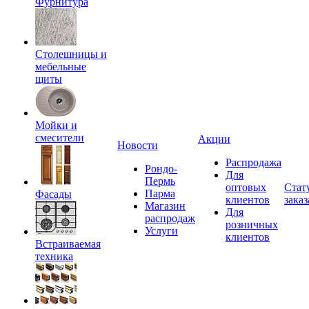
Фурнитура
Столешницы и
мебельные
щиты
Мойки и
смесители
Акции
Новости
Распродажа
Рондо-
Для
Пермь
оптовых
Стат
Парма
Фасады
клиентов
заказ
Магазин
Для
распродаж
розничных
Услуги
клиентов
Встраиваемая
техника