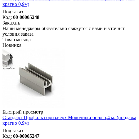
кратно 0,9м)
Под заказ
Код:
00-00005248
Заказать
Наши менеджеры обязательно свяжутся с вами и уточнят
условия заказа
Товар месяца
Новинка
Быстрый просмотр
Стандарт Профиль гориз.верх Молочный опал 5,4 м. (продажа
кратно 0,9м)
Под заказ
Код:
00-00005247