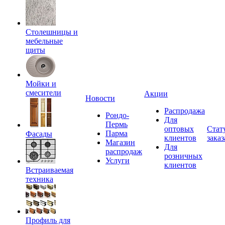
Столешницы и
мебельные
щиты
Мойки и
смесители
Акции
Новости
Распродажа
Рондо-
Для
Пермь
оптовых
Стат
Парма
Фасады
клиентов
заказ
Магазин
Для
распродаж
розничных
Услуги
клиентов
Встраиваемая
техника
Профиль для