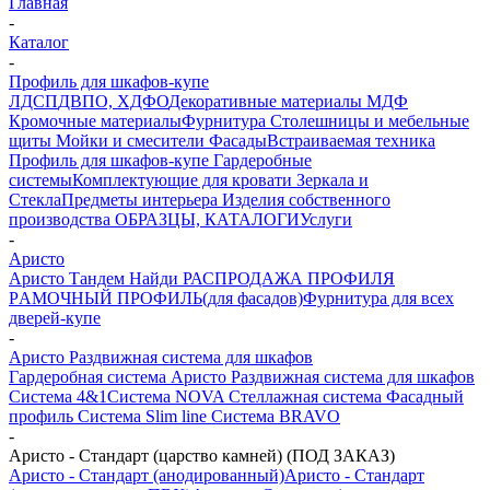
Главная
-
Каталог
-
Профиль для шкафов-купе
ЛДСП
ДВПО, ХДФО
Декоративные материалы
МДФ
Кромочные материалы
Фурнитура
Столешницы и мебельные
щиты
Мойки и смесители
Фасады
Встраиваемая техника
Профиль для шкафов-купе
Гардеробные
системы
Комплектующие для кровати
Зеркала и
Стекла
Предметы интерьера
Изделия собственного
производства
ОБРАЗЦЫ, КАТАЛОГИ
Услуги
-
Аристо
Аристо
Тандем
Найди
РАСПРОДАЖА ПРОФИЛЯ
PАМОЧНЫЙ ПРОФИЛЬ(для фасадов)
Фурнитура для всех
дверей-купе
-
Аристо Раздвижная система для шкафов
Гардеробная система
Аристо Раздвижная система для шкафов
Система 4&1
Система NOVA
Стеллажная система
Фасадный
профиль
Система Slim line
Система BRAVO
-
Аристо - Стандарт (царство камней) (ПОД ЗАКАЗ)
Аристо - Стандарт (анодированный)
Аристо - Стандарт