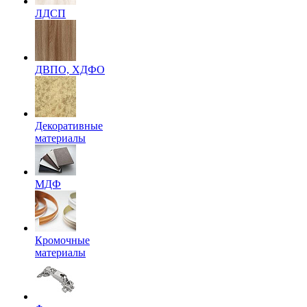
ЛДСП
ДВПО, ХДФО
Декоративные
материалы
МДФ
Кромочные
материалы