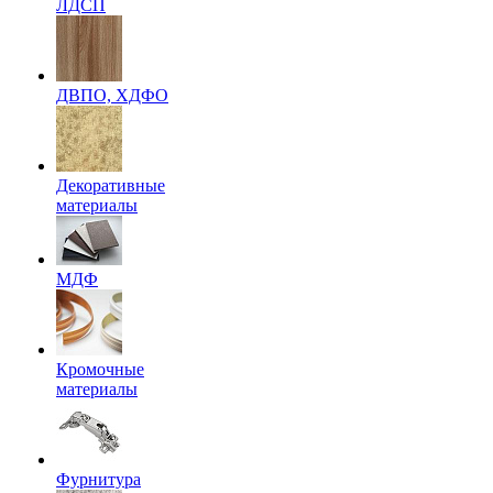
ЛДСП
ДВПО, ХДФО
Декоративные
материалы
МДФ
Кромочные
материалы
Фурнитура