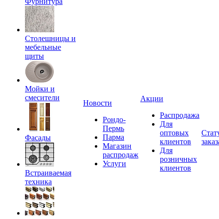
Фурнитура
Столешницы и
мебельные
щиты
Мойки и
смесители
Акции
Новости
Распродажа
Рондо-
Для
Пермь
оптовых
Стат
Парма
Фасады
клиентов
заказ
Магазин
Для
распродаж
розничных
Услуги
клиентов
Встраиваемая
техника