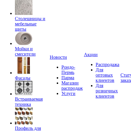
Столешницы и
мебельные
щиты
Мойки и
смесители
Акции
Новости
Распродажа
Рондо-
Для
Пермь
оптовых
Стат
Парма
Фасады
клиентов
заказ
Магазин
Для
распродаж
розничных
Услуги
клиентов
Встраиваемая
техника
Профиль для