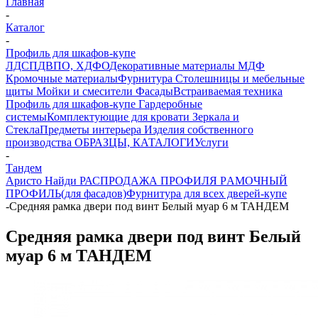
Главная
-
Каталог
-
Профиль для шкафов-купе
ЛДСП
ДВПО, ХДФО
Декоративные материалы
МДФ
Кромочные материалы
Фурнитура
Столешницы и мебельные
щиты
Мойки и смесители
Фасады
Встраиваемая техника
Профиль для шкафов-купе
Гардеробные
системы
Комплектующие для кровати
Зеркала и
Стекла
Предметы интерьера
Изделия собственного
производства
ОБРАЗЦЫ, КАТАЛОГИ
Услуги
-
Тандем
Аристо
Найди
РАСПРОДАЖА ПРОФИЛЯ
PАМОЧНЫЙ
ПРОФИЛЬ(для фасадов)
Фурнитура для всех дверей-купе
-
Средняя рамка двери под винт Белый муар 6 м ТАНДЕМ
Средняя рамка двери под винт Белый
муар 6 м ТАНДЕМ