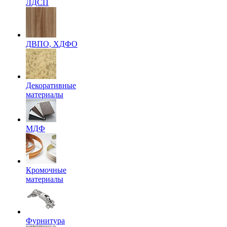
ЛДСП
ДВПО, ХДФО
Декоративные
материалы
МДФ
Кромочные
материалы
Фурнитура