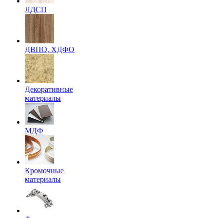
ЛДСП
ДВПО, ХДФО
Декоративные
материалы
МДФ
Кромочные
материалы