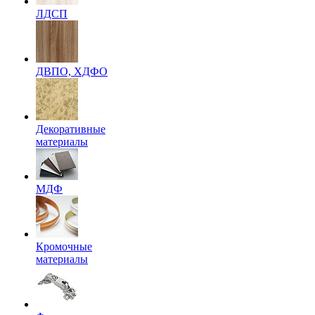
ЛДСП
ДВПО, ХДФО
Декоративные
материалы
МДФ
Кромочные
материалы