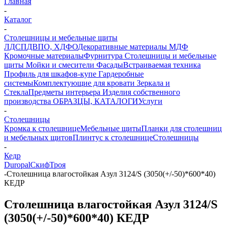
Главная
-
Каталог
-
Столешницы и мебельные щиты
ЛДСП
ДВПО, ХДФО
Декоративные материалы
МДФ
Кромочные материалы
Фурнитура
Столешницы и мебельные
щиты
Мойки и смесители
Фасады
Встраиваемая техника
Профиль для шкафов-купе
Гардеробные
системы
Комплектующие для кровати
Зеркала и
Стекла
Предметы интерьера
Изделия собственного
производства
ОБРАЗЦЫ, КАТАЛОГИ
Услуги
-
Столешницы
Кромка к столешнице
Мебельные щиты
Планки для столешниц
и мебельных щитов
Плинтус к столешнице
Столешницы
-
Кедр
Duropal
Скиф
Троя
-
Столешница влагостойкая Азул 3124/S (3050(+/-50)*600*40)
КЕДР
Столешница влагостойкая Азул 3124/S
(3050(+/-50)*600*40) КЕДР