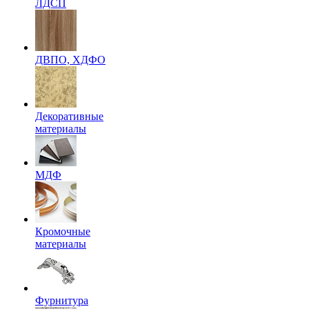
ЛДСП
ДВПО, ХДФО
Декоративные
материалы
МДФ
Кромочные
материалы
Фурнитура