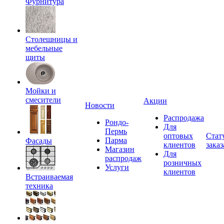
Фурнитура
Столешницы и
мебельные
щиты
Мойки и
смесители
Акции
Новости
Распродажа
Рондо-
Для
Пермь
оптовых
Стат
Парма
Фасады
клиентов
заказ
Магазин
Для
распродаж
розничных
Услуги
клиентов
Встраиваемая
техника