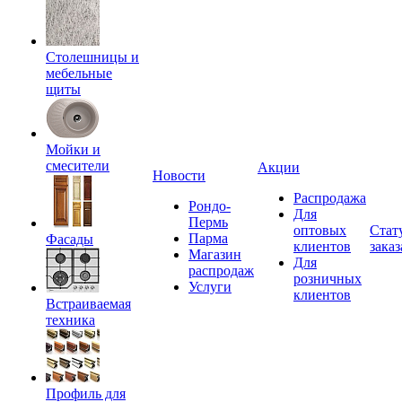
Столешницы и
мебельные
щиты
Мойки и
смесители
Акции
Новости
Распродажа
Рондо-
Для
Пермь
оптовых
Стат
Парма
Фасады
клиентов
заказ
Магазин
Для
распродаж
розничных
Услуги
клиентов
Встраиваемая
техника
Профиль для