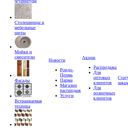
Фурнитура
Столешницы и
мебельные
щиты
Мойки и
смесители
Акции
Новости
Распродажа
Рондо-
Для
Пермь
оптовых
Стат
Парма
Фасады
клиентов
заказ
Магазин
Для
распродаж
розничных
Услуги
клиентов
Встраиваемая
техника