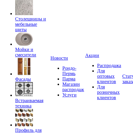
Столешницы и
мебельные
щиты
Мойки и
смесители
Акции
Новости
Распродажа
Рондо-
Для
Пермь
оптовых
Стат
Парма
Фасады
клиентов
заказ
Магазин
Для
распродаж
розничных
Услуги
клиентов
Встраиваемая
техника
Профиль для