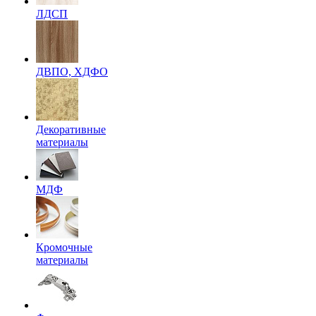
ЛДСП
ДВПО, ХДФО
Декоративные
материалы
МДФ
Кромочные
материалы