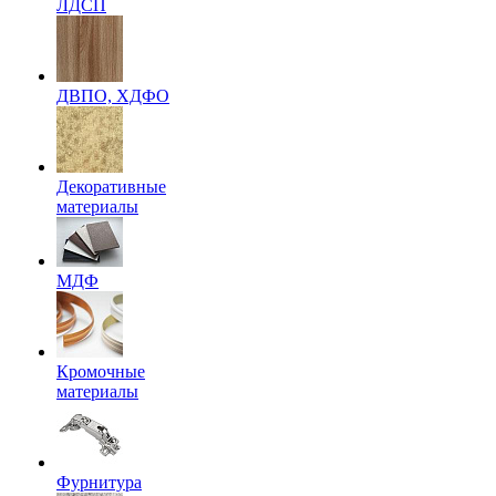
ЛДСП
ДВПО, ХДФО
Декоративные
материалы
МДФ
Кромочные
материалы
Фурнитура