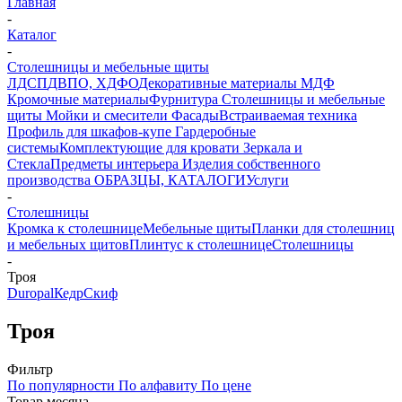
Главная
-
Каталог
-
Столешницы и мебельные щиты
ЛДСП
ДВПО, ХДФО
Декоративные материалы
МДФ
Кромочные материалы
Фурнитура
Столешницы и мебельные
щиты
Мойки и смесители
Фасады
Встраиваемая техника
Профиль для шкафов-купе
Гардеробные
системы
Комплектующие для кровати
Зеркала и
Стекла
Предметы интерьера
Изделия собственного
производства
ОБРАЗЦЫ, КАТАЛОГИ
Услуги
-
Столешницы
Кромка к столешнице
Мебельные щиты
Планки для столешниц
и мебельных щитов
Плинтус к столешнице
Столешницы
-
Троя
Duropal
Кедр
Скиф
Троя
Фильтр
По популярности
По алфавиту
По цене
Товар месяца