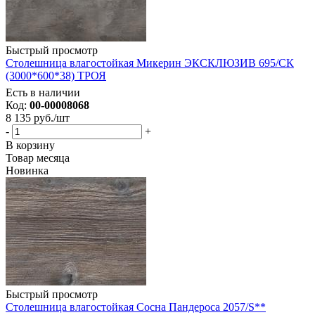
Быстрый просмотр
Столешница влагостойкая Микерин ЭКСКЛЮЗИВ 695/СК
(3000*600*38) ТРОЯ
Есть в наличии
Код:
00-00008068
8 135
руб.
/шт
-
+
В корзину
Товар месяца
Новинка
Быстрый просмотр
Столешница влагостойкая Сосна Пандероса 2057/S**