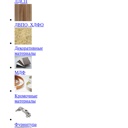
ЛДСП
ДВПО, ХДФО
Декоративные
материалы
МДФ
Кромочные
материалы
Фурнитура