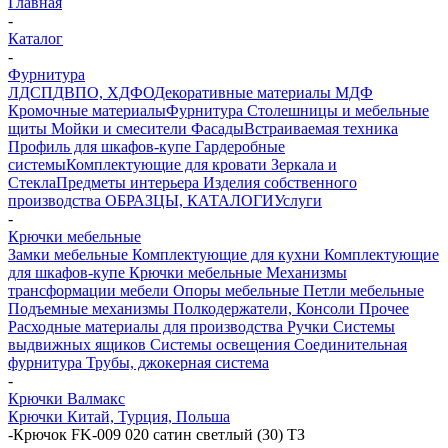
Главная
-
Каталог
-
Фурнитура
ЛДСП
ДВПО, ХДФО
Декоративные материалы
МДФ
Кромочные материалы
Фурнитура
Столешницы и мебельные
щиты
Мойки и смесители
Фасады
Встраиваемая техника
Профиль для шкафов-купе
Гардеробные
системы
Комплектующие для кровати
Зеркала и
Стекла
Предметы интерьера
Изделия собственного
производства
ОБРАЗЦЫ, КАТАЛОГИ
Услуги
-
Крючки мебельные
Замки мебельные
Комплектующие для кухни
Комплектующие
для шкафов-купе
Крючки мебельные
Механизмы
трансформации мебели
Опоры мебельные
Петли мебельные
Подъемные механизмы
Полкодержатели, Консоли
Прочее
Расходные материалы для производства
Ручки
Системы
выдвижных ящиков
Системы освещения
Соединительная
фурнитура
Трубы, джокерная система
-
Крючки Валмакс
Крючки Китай, Турция, Польша
-
Крючок FK-009 020 сатин светлый (30) ТЗ