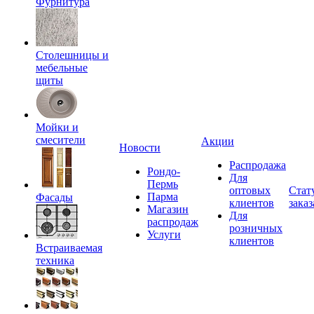
Фурнитура
Столешницы и
мебельные
щиты
Мойки и
смесители
Акции
Новости
Распродажа
Рондо-
Для
Пермь
оптовых
Стат
Парма
Фасады
клиентов
заказ
Магазин
Для
распродаж
розничных
Услуги
клиентов
Встраиваемая
техника