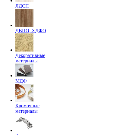
ЛДСП
ДВПО, ХДФО
Декоративные
материалы
МДФ
Кромочные
материалы