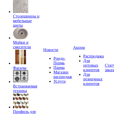
Столешницы и
мебельные
щиты
Мойки и
смесители
Акции
Новости
Распродажа
Рондо-
Для
Пермь
оптовых
Стат
Парма
Фасады
клиентов
заказ
Магазин
Для
распродаж
розничных
Услуги
клиентов
Встраиваемая
техника
Профиль для