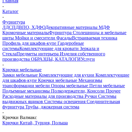
Главная
-
Каталог
-
Фурнитура
ЛДСП
ДВПО, ХДФО
Декоративные материалы
МДФ
Кромочные материалы
Фурнитура
Столешницы и мебельные
щиты
Мойки и смесители
Фасады
Встраиваемая техника
Профиль для шкафов-купе
Гардеробные
системы
Комплектующие для кровати
Зеркала и
Стекла
Предметы интерьера
Изделия собственного
производства
ОБРАЗЦЫ, КАТАЛОГИ
Услуги
-
Крючки мебельные
Замки мебельные
Комплектующие для кухни
Комплектующие
для шкафов-купе
Крючки мебельные
Механизмы
трансформации мебели
Опоры мебельные
Петли мебельные
Подъемные механизмы
Полкодержатели, Консоли
Прочее
Расходные материалы для производства
Ручки
Системы
выдвижных ящиков
Системы освещения
Соединительная
фурнитура
Трубы, джокерная система
-
Крючки Валмакс
Крючки Китай, Турция, Польша