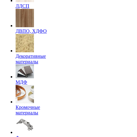
ЛДСП
ДВПО, ХДФО
Декоративные
материалы
МДФ
Кромочные
материалы