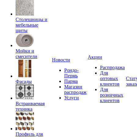
Столешницы и
мебельные
щиты
Мойки и
смесители
Акции
Новости
Распродажа
Рондо-
Для
Пермь
оптовых
Стат
Парма
Фасады
клиентов
заказ
Магазин
Для
распродаж
розничных
Услуги
клиентов
Встраиваемая
техника
Профиль для