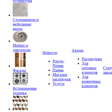
Фурнитура
Столешницы и
мебельные
щиты
Мойки и
смесители
Акции
Новости
Распродажа
Рондо-
Для
Пермь
оптовых
Стат
Парма
Фасады
клиентов
заказ
Магазин
Для
распродаж
розничных
Услуги
клиентов
Встраиваемая
техника