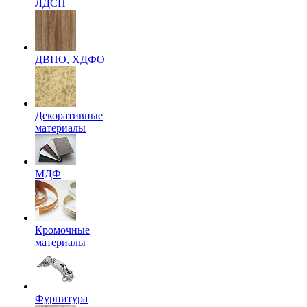
ЛДСП
ДВПО, ХДФО
Декоративные
материалы
МДФ
Кромочные
материалы
Фурнитура