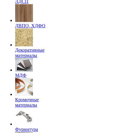
ЛДСП
ДВПО, ХДФО
Декоративные
материалы
МДФ
Кромочные
материалы
Фурнитура