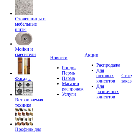
Столешницы и
мебельные
щиты
Мойки и
смесители
Акции
Новости
Распродажа
Рондо-
Для
Пермь
оптовых
Стат
Парма
Фасады
клиентов
заказ
Магазин
Для
распродаж
розничных
Услуги
клиентов
Встраиваемая
техника
Профиль для