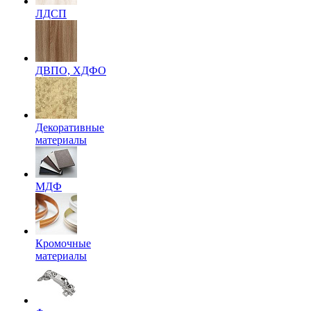
ЛДСП
ДВПО, ХДФО
Декоративные
материалы
МДФ
Кромочные
материалы