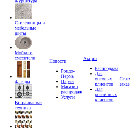
Фурнитура
Столешницы и
мебельные
щиты
Мойки и
смесители
Акции
Новости
Распродажа
Рондо-
Для
Пермь
оптовых
Стат
Парма
Фасады
клиентов
заказ
Магазин
Для
распродаж
розничных
Услуги
клиентов
Встраиваемая
техника