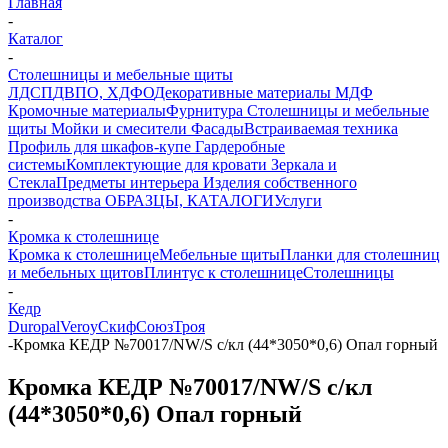
Главная
-
Каталог
-
Столешницы и мебельные щиты
ЛДСП
ДВПО, ХДФО
Декоративные материалы
МДФ
Кромочные материалы
Фурнитура
Столешницы и мебельные
щиты
Мойки и смесители
Фасады
Встраиваемая техника
Профиль для шкафов-купе
Гардеробные
системы
Комплектующие для кровати
Зеркала и
Стекла
Предметы интерьера
Изделия собственного
производства
ОБРАЗЦЫ, КАТАЛОГИ
Услуги
-
Кромка к столешнице
Кромка к столешнице
Мебельные щиты
Планки для столешниц
и мебельных щитов
Плинтус к столешнице
Столешницы
-
Кедр
Duropal
Veroy
Скиф
Союз
Троя
-
Кромка КЕДР №70017/NW/S с/кл (44*3050*0,6) Опал горный
Кромка КЕДР №70017/NW/S с/кл
(44*3050*0,6) Опал горный