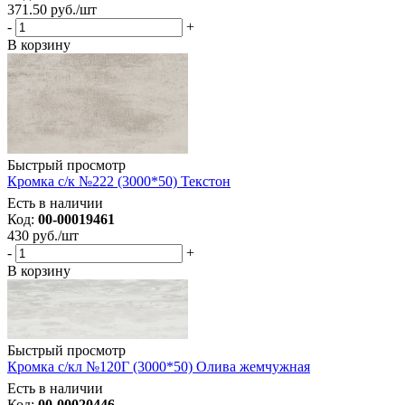
371.50
руб.
/шт
-
+
В корзину
Быстрый просмотр
Кромка с/к №222 (3000*50) Текстон
Есть в наличии
Код:
00-00019461
430
руб.
/шт
-
+
В корзину
Быстрый просмотр
Кромка с/кл №120Г (3000*50) Олива жемчужная
Есть в наличии
Код:
00-00020446