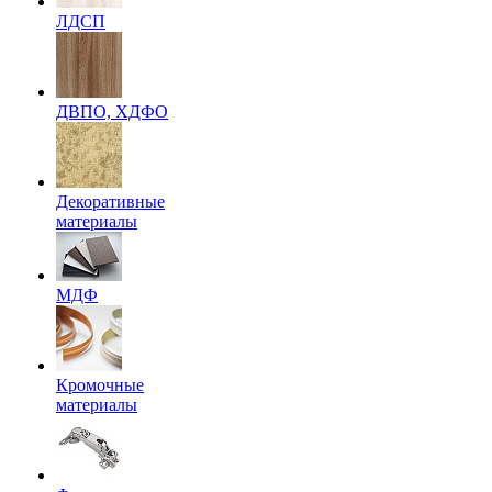
ЛДСП
ДВПО, ХДФО
Декоративные
материалы
МДФ
Кромочные
материалы