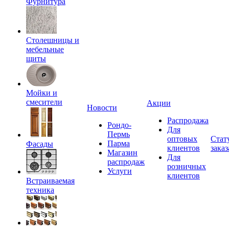
Фурнитура
Столешницы и
мебельные
щиты
Мойки и
смесители
Акции
Новости
Распродажа
Рондо-
Для
Пермь
оптовых
Стат
Парма
Фасады
клиентов
заказ
Магазин
Для
распродаж
розничных
Услуги
клиентов
Встраиваемая
техника