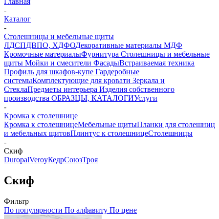
Главная
-
Каталог
-
Столешницы и мебельные щиты
ЛДСП
ДВПО, ХДФО
Декоративные материалы
МДФ
Кромочные материалы
Фурнитура
Столешницы и мебельные
щиты
Мойки и смесители
Фасады
Встраиваемая техника
Профиль для шкафов-купе
Гардеробные
системы
Комплектующие для кровати
Зеркала и
Стекла
Предметы интерьера
Изделия собственного
производства
ОБРАЗЦЫ, КАТАЛОГИ
Услуги
-
Кромка к столешнице
Кромка к столешнице
Мебельные щиты
Планки для столешниц
и мебельных щитов
Плинтус к столешнице
Столешницы
-
Скиф
Duropal
Veroy
Кедр
Союз
Троя
Скиф
Фильтр
По популярности
По алфавиту
По цене