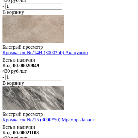
430
руб.
/шт
-
+
В корзину
Быстрый просмотр
Кромка с/к №214И (3000*50) Акапулько
Есть в наличии
Код:
00-00020849
430
руб.
/шт
-
+
В корзину
Быстрый просмотр
Кромка с/к №215 (3000*50) Мрамор Лавант
Есть в наличии
Код:
00-00021108