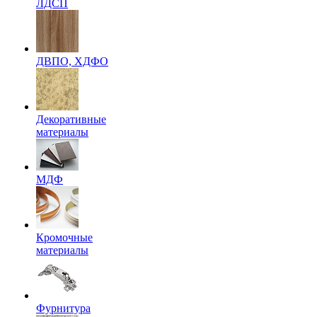
ЛДСП
ДВПО, ХДФО
Декоративные
материалы
МДФ
Кромочные
материалы
Фурнитура