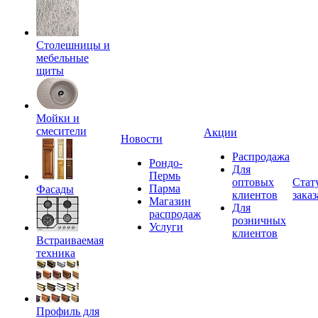
Столешницы и
мебельные
щиты
Мойки и
смесители
Акции
Новости
Распродажа
Рондо-
Для
Пермь
оптовых
Стат
Парма
Фасады
клиентов
заказ
Магазин
Для
распродаж
розничных
Услуги
клиентов
Встраиваемая
техника
Профиль для