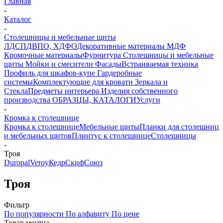
Главная
-
Каталог
-
Столешницы и мебельные щиты
ЛДСП
ДВПО, ХДФО
Декоративные материалы
МДФ
Кромочные материалы
Фурнитура
Столешницы и мебельные
щиты
Мойки и смесители
Фасады
Встраиваемая техника
Профиль для шкафов-купе
Гардеробные
системы
Комплектующие для кровати
Зеркала и
Стекла
Предметы интерьера
Изделия собственного
производства
ОБРАЗЦЫ, КАТАЛОГИ
Услуги
-
Кромка к столешнице
Кромка к столешнице
Мебельные щиты
Планки для столешниц
и мебельных щитов
Плинтус к столешнице
Столешницы
-
Троя
Duropal
Veroy
Кедр
Скиф
Союз
Троя
Фильтр
По популярности
По алфавиту
По цене
Товар месяца