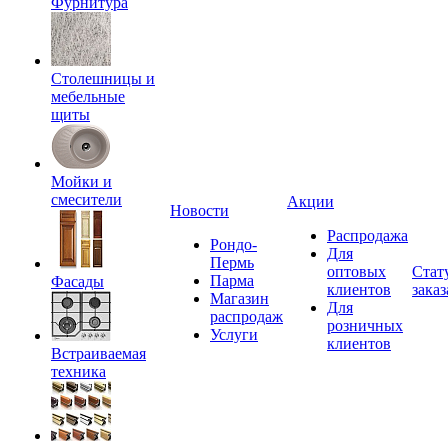
Фурнитура
Столешницы и
мебельные
щиты
Мойки и
смесители
Акции
Новости
Распродажа
Рондо-
Для
Пермь
оптовых
Стат
Парма
Фасады
клиентов
заказ
Магазин
Для
распродаж
розничных
Услуги
клиентов
Встраиваемая
техника