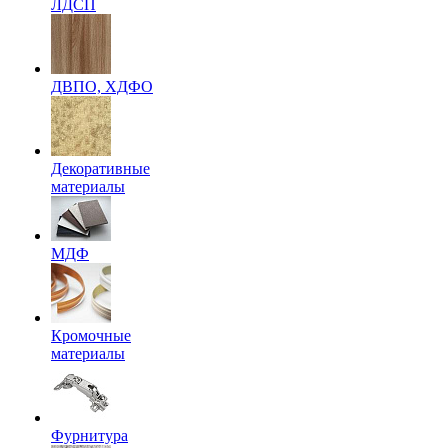
ЛДСП
ДВПО, ХДФО
Декоративные
материалы
МДФ
Кромочные
материалы
Фурнитура