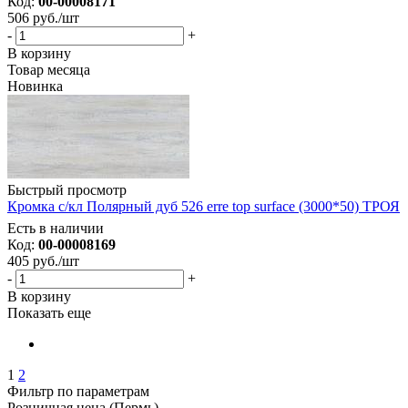
Код:
00-00008171
506
руб.
/шт
-
+
В корзину
Товар месяца
Новинка
Быстрый просмотр
Кромка с/кл Полярный дуб 526 erre top surface (3000*50) ТРОЯ
Есть в наличии
Код:
00-00008169
405
руб.
/шт
-
+
В корзину
Показать еще
1
2
Фильтр по параметрам
Розничная цена (Пермь)