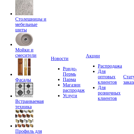
Столешницы и
мебельные
щиты
Мойки и
смесители
Акции
Новости
Распродажа
Рондо-
Для
Пермь
оптовых
Стат
Парма
Фасады
клиентов
заказ
Магазин
Для
распродаж
розничных
Услуги
клиентов
Встраиваемая
техника
Профиль для