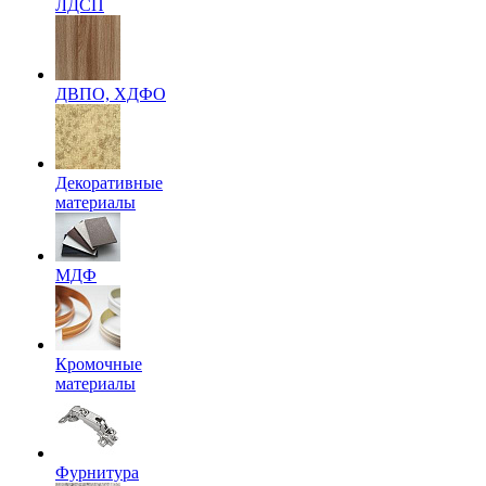
ЛДСП
ДВПО, ХДФО
Декоративные
материалы
МДФ
Кромочные
материалы
Фурнитура