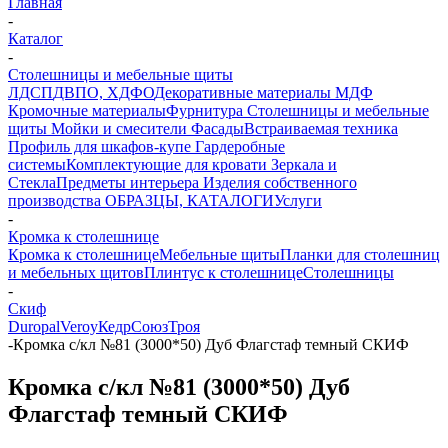
Главная
-
Каталог
-
Столешницы и мебельные щиты
ЛДСП
ДВПО, ХДФО
Декоративные материалы
МДФ
Кромочные материалы
Фурнитура
Столешницы и мебельные
щиты
Мойки и смесители
Фасады
Встраиваемая техника
Профиль для шкафов-купе
Гардеробные
системы
Комплектующие для кровати
Зеркала и
Стекла
Предметы интерьера
Изделия собственного
производства
ОБРАЗЦЫ, КАТАЛОГИ
Услуги
-
Кромка к столешнице
Кромка к столешнице
Мебельные щиты
Планки для столешниц
и мебельных щитов
Плинтус к столешнице
Столешницы
-
Скиф
Duropal
Veroy
Кедр
Союз
Троя
-
Кромка с/кл №81 (3000*50) Дуб Флагстаф темный СКИФ
Кромка с/кл №81 (3000*50) Дуб
Флагстаф темный СКИФ