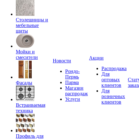
Столешницы и
мебельные
щиты
Мойки и
смесители
Акции
Новости
Распродажа
Рондо-
Для
Пермь
оптовых
Стат
Парма
Фасады
клиентов
заказ
Магазин
Для
распродаж
розничных
Услуги
клиентов
Встраиваемая
техника
Профиль для