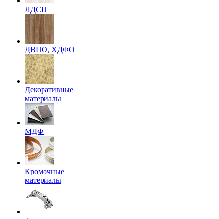
ЛДСП
ДВПО, ХДФО
Декоративные
материалы
МДФ
Кромочные
материалы