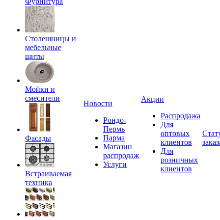
Фурнитура
Столешницы и
мебельные
щиты
Мойки и
смесители
Акции
Новости
Распродажа
Рондо-
Для
Пермь
оптовых
Стат
Парма
Фасады
клиентов
заказ
Магазин
Для
распродаж
розничных
Услуги
клиентов
Встраиваемая
техника