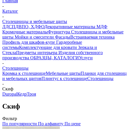
Главная
-
Каталог
-
Столешницы и мебельные щиты
ЛДСП
ДВПО, ХДФО
Декоративные материалы
МДФ
Кромочные материалы
Фурнитура
Столешницы и мебельные
щиты
Мойки и смесители
Фасады
Встраиваемая техника
Профиль для шкафов-купе
Гардеробные
системы
Комплектующие для кровати
Зеркала и
Стекла
Предметы интерьера
Изделия собственного
производства
ОБРАЗЦЫ, КАТАЛОГИ
Услуги
-
Столешницы
Кромка к столешнице
Мебельные щиты
Планки для столешниц
и мебельных щитов
Плинтус к столешнице
Столешницы
-
Скиф
Duropal
Кедр
Троя
Скиф
Фильтр
По популярности
По алфавиту
По цене