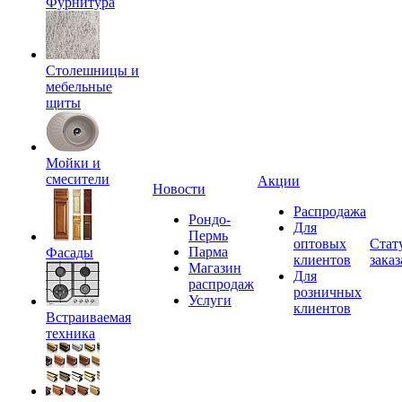
Фурнитура
Столешницы и
мебельные
щиты
Мойки и
смесители
Акции
Новости
Распродажа
Рондо-
Для
Пермь
оптовых
Стат
Парма
Фасады
клиентов
заказ
Магазин
Для
распродаж
розничных
Услуги
клиентов
Встраиваемая
техника