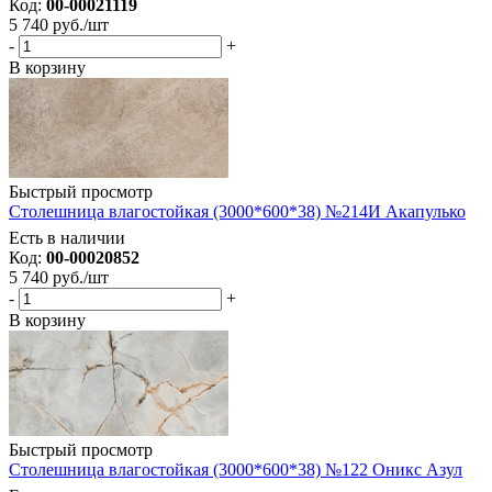
Код:
00-00021119
5 740
руб.
/шт
-
+
В корзину
Быстрый просмотр
Столешница влагостойкая (3000*600*38) №214И Акапулько
Есть в наличии
Код:
00-00020852
5 740
руб.
/шт
-
+
В корзину
Быстрый просмотр
Столешница влагостойкая (3000*600*38) №122 Оникс Азул