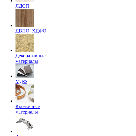
ЛДСП
ДВПО, ХДФО
Декоративные
материалы
МДФ
Кромочные
материалы