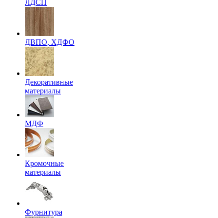
ЛДСП
ДВПО, ХДФО
Декоративные
материалы
МДФ
Кромочные
материалы
Фурнитура