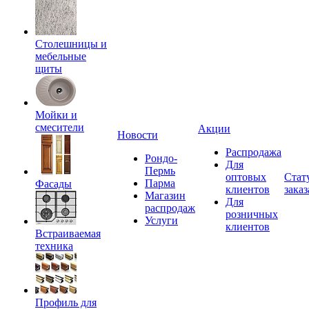
Столешницы и
мебельные
щиты
Мойки и
смесители
Акции
Новости
Распродажа
Рондо-
Для
Пермь
оптовых
Стат
Парма
Фасады
клиентов
заказ
Магазин
Для
распродаж
розничных
Услуги
клиентов
Встраиваемая
техника
Профиль для